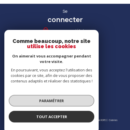
Se
connecter
espace propriétaire
Comme beaucoup, notre site
utilise les cookies
On aimerait vous accompagner pendant
votre visite.
RECRUTEMENT
En poursuivant, vous acceptez l'utilisation des
cookies par ce site, afin de vous proposer des
contenus adaptés et réaliser des statistiques !
Nous
adhérons
PARAMÉTRER
TOUT ACCEPTER
© 2026 | Tous droits réservés | Traduction powered by Google |
Nos honoraires
Plan du site
Mentions légales
Admin
Partenaires
Politique RGPD
Cookies