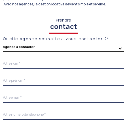
Avec nos agences, la gestion locative devient simple et sereine.
Prendre
contact
Quelle agence souhaitez-vous contacter ?*
Agence à contacter
Nom
R
*
e
n
s
Prénom
e
*
i
g
Adresse
n
email
e
*
z
v
Téléphone
o
*
s
c