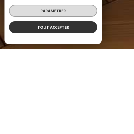
PARAMÉTRER
TOUT ACCEPTER
FIM Immobilier
Agences immobilières en
Normandie et en Picardie
FIM Immobilier
vous souhaite la bienvenue en Normandie et en Picardie !
Notre réseau immobilier, composé de 5 agences, étend son expertise sur
un large secteur englobant à la fois la Seine-Maritime et la Somme.
Spécialistes reconnus du marché immobilier à Dieppe, Rouen, Aumale,
Mers-les-Bains, Neufchâtel-en-Bray, les conseillers FIM Immobilier