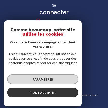
Se
connecter
espace propriétaire
Comme beaucoup, notre site
utilise les cookies
On aimerait vous accompagner pendant
votre visite.
RECRUTEMENT
En poursuivant, vous acceptez l'utilisation des
cookies par ce site, afin de vous proposer des
contenus adaptés et réaliser des statistiques !
Nous
adhérons
PARAMÉTRER
TOUT ACCEPTER
© 2026 | Tous droits réservés | Traduction powered by Google |
Nos honoraires
Plan du site
Mentions légales
Admin
Partenaires
Politique RGPD
Cookies