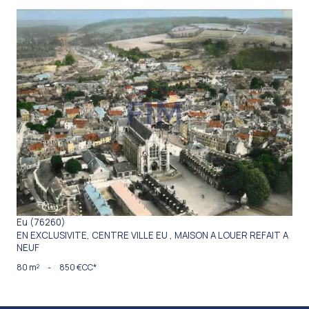
VOIR LE BIEN
Eu (76260)
EN EXCLUSIVITE, CENTRE VILLE EU , MAISON A LOUER REFAIT A
NEUF
80 m²
-
850 €
CC*