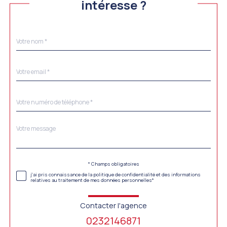
intéresse ?
Nom
Fieldset
*
par
défaut
email
*
Téléphone
*
Message
Fieldset
*
par
défaut
Validation
* Champs obligatoires
j'ai pris connaissance de la politique de confidentialité et des informations
relatives au traitement de mes données personnelles*
Contacter l'agence
0232146871