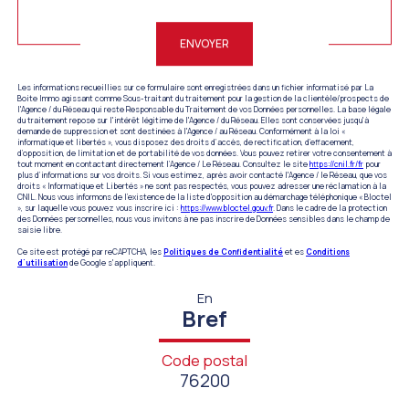
Validation
ENVOYER
Les informations recueillies sur ce formulaire sont enregistrées dans un fichier informatisé par La
Boite Immo agissant comme Sous-traitant du traitement pour la gestion de la clientèle/prospects de
l'Agence / du Réseau qui reste Responsable du Traitement de vos Données personnelles. La base légale
du traitement repose sur l'intérêt légitime de l'Agence / du Réseau. Elles sont conservées jusqu'à
demande de suppression et sont destinées à l'Agence / au Réseau. Conformément à la loi «
informatique et libertés », vous disposez des droits d’accès, de rectification, d’effacement,
d’opposition, de limitation et de portabilité de vos données. Vous pouvez retirer votre consentement à
tout moment en contactant directement l’Agence / Le Réseau. Consultez le site
https://cnil.fr/fr
pour
plus d’informations sur vos droits. Si vous estimez, après avoir contacté l'Agence / le Réseau, que vos
droits « Informatique et Libertés » ne sont pas respectés, vous pouvez adresser une réclamation à la
CNIL. Nous vous informons de l’existence de la liste d'opposition au démarchage téléphonique « Bloctel
», sur laquelle vous pouvez vous inscrire ici :
https://www.bloctel.gouv.fr
. Dans le cadre de la protection
des Données personnelles, nous vous invitons à ne pas inscrire de Données sensibles dans le champ de
saisie libre.
Ce site est protégé par reCAPTCHA, les
Politiques de Confidentialité
et es
Conditions
d'utilisation
de Google s'appliquent.
En
Bref
Code postal
76200