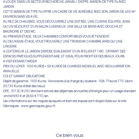
A LOUER, DANS UN SECTEUR RECHERCHÉ JANVAL / DIEPPE, MAISON DE TYPE F4 AVEC
JARDIN
CETTE MAISON DE TYPE F4 OFFRE UN CADRE DE VIE AGRÉABLE AVEC SON JARDIN DE 400 M²
ENVIRON SANS VIS A VIS.
AU REZ DE CHAUSSÉE, VOUS DÉCOUVRIREZ UNE ENTRÉE, UNE CUISINE ÉQUIPÉE, AINSI
QU'UN SÉJOUR ET D'UN SALON LUMINEUX, UNE SALLE DE BAINS AVEC DOUCHE ET
BAIGNOIRE ET DES WC.
AU PREMIER ÉTAGE: DEUX CHAMBRES CONFORTABLES VOUS ATTENDENT.
AU DEUXIEME ÉTAGE, VOUS TROUVEREZ UNE TROISIEME CHAMBRE AINSI QU'UNE
LINGERIE.
A L'EXTÉRIEUR, LE JARDIN DISPOSE ÉGALEMENT D'UN ATELIER ET 1 WC , OFFRANT DES
ESPACES PRATIQUES SUPPLÉMENTAIRE, ET IDEAL POUR PROFITER DES BEAUX JOURS.
A VISITER SANS TARDER
PRIX DU LOYER : 1100 €UROS + 50 €UROS DE CHARGES MENSUEL AVEC REGULARISATION
ANNUELLE
CDI ET GARANT OBLIGATOIRE
Dépôt de garantie : 1100 €uros. Honoraires à la charge du locataire : 1126.77 euros TTC (dont
307.30 €uros d'état des lieux).
DPE : 317 (E) B (10) Montant estimé des dépenses annuelles d'énergie pour un usage standart
:entre1930 € et 2650 € TTC/an.
Les informations sur les risques auxquels ce bien est exposé sont disponibles sur le site
Géorisques : www.georisques.gouv.fr,
Ce bien vous