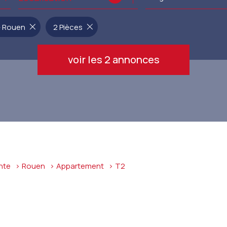
de l'immo pro
de l'immo pro
- Rouen
2 Pièces
voir les
2
annonces
nte
Rouen
Appartement
t2