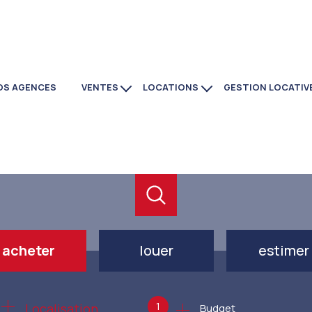
OS AGENCES
VENTES
LOCATIONS
GESTION LOCATIV
maisons
immobilier
appartements
commerces
investissement
locaux
commerces
programmes neufs
acheter
louer
estimer
de l'ancien
à l'année
1
Localisation
Budget