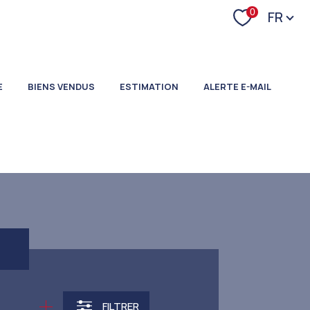
Langu
0
FR
E
BIENS VENDUS
ESTIMATION
ALERTE E-MAIL
FILTRER