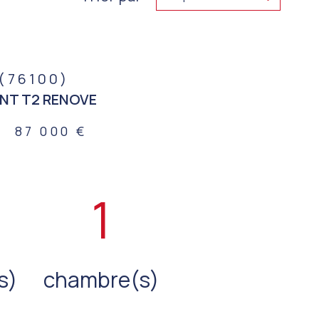
(76100)
T T2 RENOVE
-
87 000 €
1
s)
chambre(s)