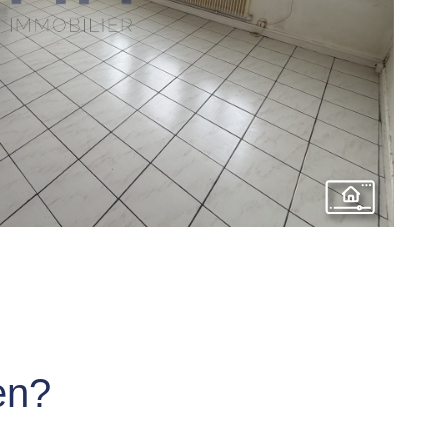
BIEN
en?