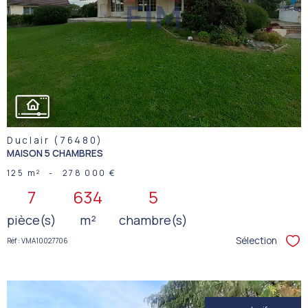
VOIR LE
BIEN
Duclair (76480)
MAISON 5 CHAMBRES
125 m²
-
278 000 €
7
634
5
pièce(s)
m²
chambre(s)
Sélection
Réf : VMA10027706
Sél