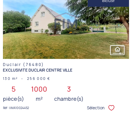
exclusif
VOIR LE
BIEN
Duclair (76480)
EXCLUSIVITE DUCLAIR CENTRE VILLE
130 m²
-
256 000 €
5
1000
3
pièce(s)
m²
chambre(s)
Sélection
Réf : VMA10024452
Sélectionner