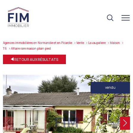
Agences immobilières en Normandie et en Picardie
Vente
La vaupaliere
Maison
T6
affaire rare maison plain pied
RETOUR AUX RÉSULTATS
vendu