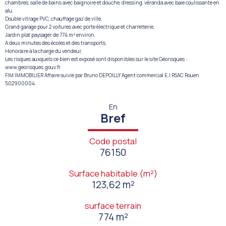
chambres, salle de bains avec baignoire et douche, dressing, véranda avec baie coulissante en
alu,
Double vitrage PVC, chauffage gaz de ville,
Grand garage pour 2 voitures avec porte électrique et charretterie,
Jardin plat paysager de 774 m² environ,
A deux minutes des écoles et des transports,
Honoraire à la charge du vendeur,
Les risques auxquels ce bien est exposé sont disponibles sur le site Géorisques :
www.georisques.gouv.fr
FIM IMMOBILIER Affaire suivie par Bruno DEPOILLY Agent commercial E.I RSAC Rouen
502900004
En
Bref
Code postal
76150
Surface habitable (m²)
123,62 m²
surface terrain
774 m²