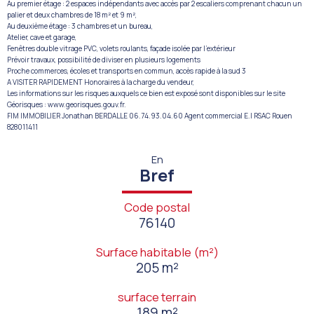
Au premier étage : 2 espaces indépendants avec accès par 2 escaliers comprenant chacun un
palier et deux chambres de 18 m² et 9 m²,
Au deuxième étage : 3 chambres et un bureau,
Atelier, cave et garage,
Fenêtres double vitrage PVC, volets roulants, façade isolée par l'extérieur
Prévoir travaux, possibilité de diviser en plusieurs logements
Proche commerces, écoles et transports en commun, accès rapide à la sud 3
A VISITER RAPIDEMENT Honoraires à la charge du vendeur,
Les informations sur les risques auxquels ce bien est exposé sont disponibles sur le site
Géorisques : www.georisques.gouv.fr.
FIM IMMOBILIER Jonathan BERDALLE 06.74.93.04.60 Agent commercial E.I RSAC Rouen
828011411
En
Bref
Code postal
76140
Surface habitable (m²)
205 m²
surface terrain
189 m²