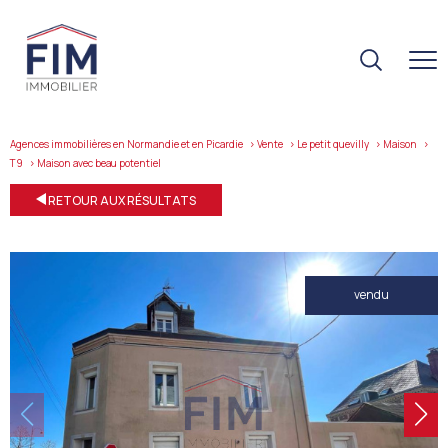
Agences immobilières en Normandie et en Picardie
Vente
Le petit quevilly
Maison
T9
maison avec beau potentiel
RETOUR AUX RÉSULTATS
vendu