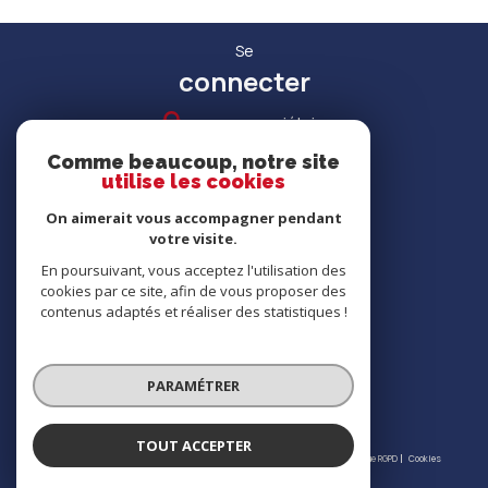
Se
connecter
espace propriétaire
Comme beaucoup, notre site
utilise les cookies
On aimerait vous accompagner pendant
votre visite.
RECRUTEMENT
En poursuivant, vous acceptez l'utilisation des
cookies par ce site, afin de vous proposer des
contenus adaptés et réaliser des statistiques !
Nous
adhérons
PARAMÉTRER
TOUT ACCEPTER
© 2026 | Tous droits réservés | Traduction powered by Google |
Nos honoraires
Plan du site
Mentions légales
Admin
Partenaires
Politique RGPD
Cookies