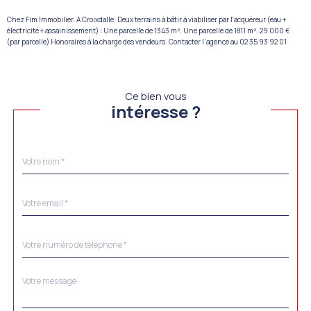
Chez Fim Immobilier. A Croixdalle. Deux terrains à bâtir à viabiliser par l'acquéreur (eau +
électricité + assainissement) : Une parcelle de 1343 m². Une parcelle de 1811 m². 29 000 €
(par parcelle) Honoraires à la charge des vendeurs. Contacter l’agence au 02 35 93 92 01
Ce bien vous
intéresse ?
Nom
Fieldset
*
par
défaut
email
*
Téléphone
*
Message
Fieldset
*
par
défaut