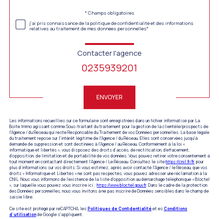
Validation
* Champs obligatoires
j'ai pris connaissance de la politique de confidentialité et des informations
relatives au traitement de mes données personnelles*
Contacter l'agence
0235939201
Validation
ENVOYER
Les informations recueillies sur ce formulaire sont enregistrées dans un fichier informatisé par La
Boite Immo agissant comme Sous-traitant du traitement pour la gestion de la clientèle/prospects de
l'Agence / du Réseau qui reste Responsable du Traitement de vos Données personnelles. La base légale
du traitement repose sur l'intérêt légitime de l'Agence / du Réseau. Elles sont conservées jusqu'à
demande de suppression et sont destinées à l'Agence / au Réseau. Conformément à la loi «
informatique et libertés », vous disposez des droits d’accès, de rectification, d’effacement,
d’opposition, de limitation et de portabilité de vos données. Vous pouvez retirer votre consentement à
tout moment en contactant directement l’Agence / Le Réseau. Consultez le site
https://cnil.fr/fr
pour
plus d’informations sur vos droits. Si vous estimez, après avoir contacté l'Agence / le Réseau, que vos
droits « Informatique et Libertés » ne sont pas respectés, vous pouvez adresser une réclamation à la
CNIL. Nous vous informons de l’existence de la liste d'opposition au démarchage téléphonique « Bloctel
», sur laquelle vous pouvez vous inscrire ici :
https://www.bloctel.gouv.fr
. Dans le cadre de la protection
des Données personnelles, nous vous invitons à ne pas inscrire de Données sensibles dans le champ de
saisie libre.
Ce site est protégé par reCAPTCHA, les
Politiques de Confidentialité
et es
Conditions
d'utilisation
de Google s'appliquent.