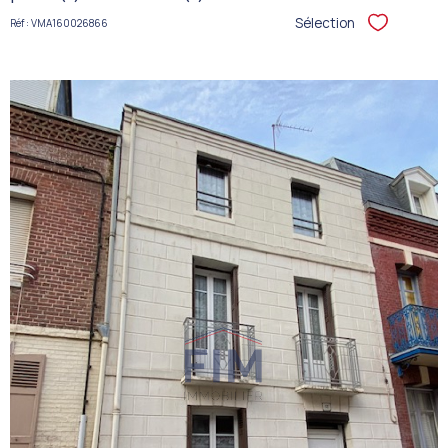
Sélection
Réf : VMA160026866
Sélectionner
VOIR LE
BIEN