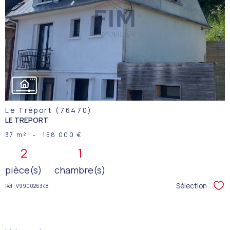
VOIR LE
BIEN
Le Tréport (76470)
LE TREPORT
37 m²
-
158 000 €
2
1
pièce(s)
chambre(s)
Sélection
Réf : V990026348
Sél