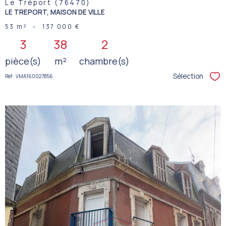
Le Tréport (76470)
LE TREPORT, MAISON DE VILLE
53 m²
-
137 000 €
3
38
2
pièce(s)
m²
chambre(s)
Sélection
Réf : VMA160027856
Sél