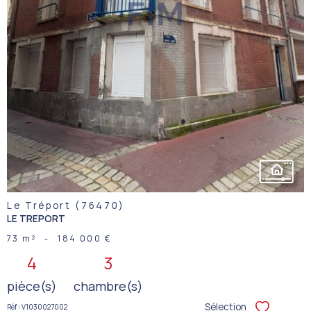
VOIR LE
BIEN
Le Tréport (76470)
LE TREPORT
73 m²
-
184 000 €
4
3
pièce(s)
chambre(s)
Sélection
Réf : V1030027002
Sélectionner