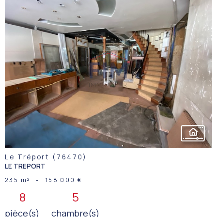
VOIR LE
BIEN
Le Tréport (76470)
LE TREPORT
235 m²
-
158 000 €
8
5
pièce(s)
chambre(s)