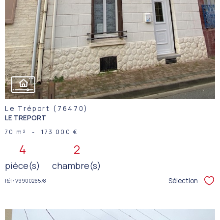
Le Tréport (76470)
LE TREPORT
70 m²
-
173 000 €
4
2
pièce(s)
chambre(s)
Sélection
Réf : V990026578
Sél