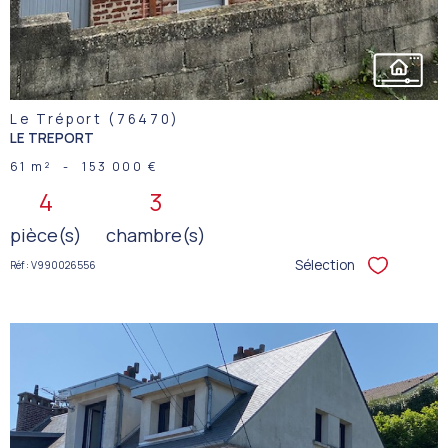
Le Tréport (76470)
LE TREPORT
61 m²
-
153 000 €
4
3
pièce(s)
chambre(s)
Sélection
Réf : V990026556
Sélectionner