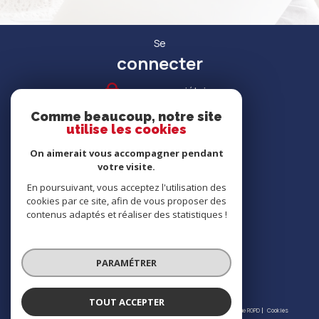
Se
connecter
espace propriétaire
Comme beaucoup, notre site
utilise les cookies
On aimerait vous accompagner pendant
votre visite.
RECRUTEMENT
En poursuivant, vous acceptez l'utilisation des
cookies par ce site, afin de vous proposer des
contenus adaptés et réaliser des statistiques !
Nous
adhérons
PARAMÉTRER
TOUT ACCEPTER
© 2026 | Tous droits réservés | Traduction powered by Google |
Nos honoraires
Plan du site
Mentions légales
Admin
Partenaires
Politique RGPD
Cookies