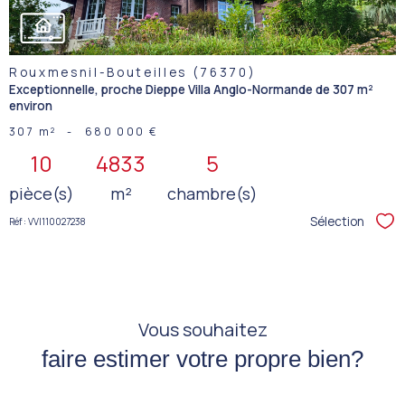
Rouxmesnil-Bouteilles (76370)
Exceptionnelle, proche Dieppe Villa Anglo-Normande de 307 m²
environ
307 m²
-
680 000 €
10
4833
5
pièce(s)
m²
chambre(s)
Sélection
Réf : VVI110027238
Sél
Vous souhaitez
faire estimer votre propre bien?