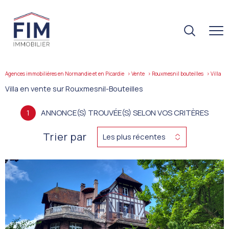
Agences immobilières en Normandie et en Picardie
Vente
Rouxmesnil bouteilles
villa
Villa en vente sur Rouxmesnil-Bouteilles
1
ANNONCE(S) TROUVÉE(S) SELON VOS CRITÈRES
Trier par
Les plus récentes
VOIR LE
BIEN