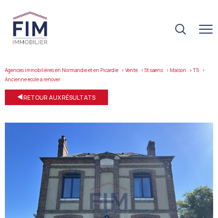
Agences immobilières en Normandie et en Picardie
Vente
St saens
Maison
T5
ancienne ecole a renover
RETOUR AUX RÉSULTATS