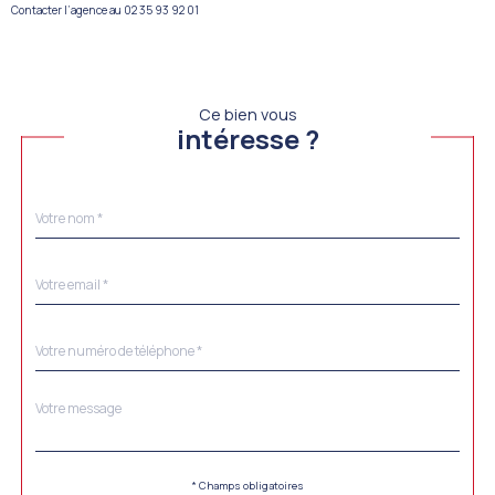
Contacter l’agence au 02 35 93 92 01
Ce bien vous
intéresse ?
Nom
Fieldset
*
par
défaut
email
*
Téléphone
*
Message
Fieldset
*
par
défaut
Validation
* Champs obligatoires