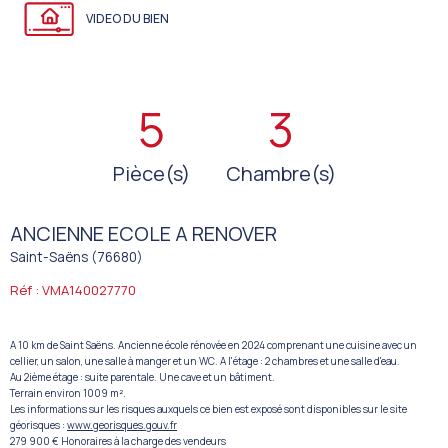
VIDEO DU BIEN
5
3
Pièce(s)
Chambre(s)
ANCIENNE ECOLE A RENOVER
Saint-Saëns (76680)
Réf : VMA140027770
A 10 km de Saint Saëns. Ancienne école rénovée en 2024 comprenant une cuisine avec un
cellier, un salon, une salle à manger et un WC. A l'étage : 2 chambres et une salle d'eau.
Au 2ième étage : suite parentale. Une cave et un bâtiment.
Terrain environ 1009 m².
Les informations sur les risques auxquels ce bien est exposé sont disponibles sur le site
géorisques :
www.georisques.gouv.fr
279 900 € Honoraires à la charge des vendeurs