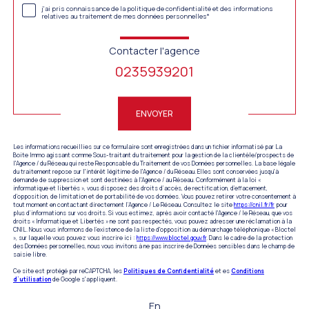
j'ai pris connaissance de la politique de confidentialité et des informations
relatives au traitement de mes données personnelles*
Contacter l'agence
0235939201
Validation
ENVOYER
Les informations recueillies sur ce formulaire sont enregistrées dans un fichier informatisé par La
Boite Immo agissant comme Sous-traitant du traitement pour la gestion de la clientèle/prospects de
l'Agence / du Réseau qui reste Responsable du Traitement de vos Données personnelles. La base légale
du traitement repose sur l'intérêt légitime de l'Agence / du Réseau. Elles sont conservées jusqu'à
demande de suppression et sont destinées à l'Agence / au Réseau. Conformément à la loi «
informatique et libertés », vous disposez des droits d’accès, de rectification, d’effacement,
d’opposition, de limitation et de portabilité de vos données. Vous pouvez retirer votre consentement à
tout moment en contactant directement l’Agence / Le Réseau. Consultez le site
https://cnil.fr/fr
pour
plus d’informations sur vos droits. Si vous estimez, après avoir contacté l'Agence / le Réseau, que vos
droits « Informatique et Libertés » ne sont pas respectés, vous pouvez adresser une réclamation à la
CNIL. Nous vous informons de l’existence de la liste d'opposition au démarchage téléphonique « Bloctel
», sur laquelle vous pouvez vous inscrire ici :
https://www.bloctel.gouv.fr
. Dans le cadre de la protection
des Données personnelles, nous vous invitons à ne pas inscrire de Données sensibles dans le champ de
saisie libre.
Ce site est protégé par reCAPTCHA, les
Politiques de Confidentialité
et es
Conditions
d'utilisation
de Google s'appliquent.
En