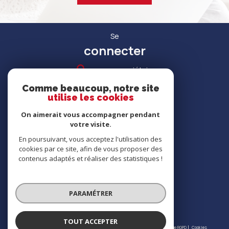
Se
connecter
espace propriétaire
Comme beaucoup, notre site
utilise les cookies
On aimerait vous accompagner pendant
votre visite.
RECRUTEMENT
En poursuivant, vous acceptez l'utilisation des
cookies par ce site, afin de vous proposer des
contenus adaptés et réaliser des statistiques !
Nous
adhérons
PARAMÉTRER
TOUT ACCEPTER
© 2026 | Tous droits réservés | Traduction powered by Google |
Nos honoraires
Plan du site
Mentions légales
Admin
Partenaires
Politique RGPD
Cookies