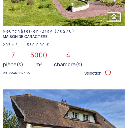
Neufchâtel-en-Bray (76270)
MAISON DE CARACTERE
207 m²
-
350 000 €
7
5000
4
pièce(s)
m²
chambre(s)
Sélection
Réf : VMA140027675
Sélectionner