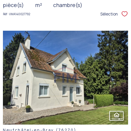
pièce(s)
m²
chambre(s)
Sélection
Réf : VMA140027792
Sél
VOIR LE
BIEN
Neufchâtel-en-Bray (76270)