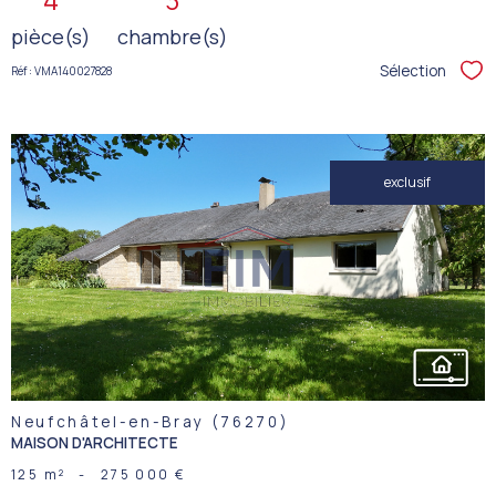
pièce(s)
chambre(s)
Sélection
Réf : VMA140027828
Sél
exclusif
VOIR LE
BIEN
Neufchâtel-en-Bray (76270)
MAISON D'ARCHITECTE
125 m²
-
275 000 €