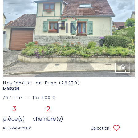
VOIR LE
BIEN
Neufchâtel-en-Bray (76270)
MAISON
76,10 m²
-
167 500 €
3
2
pièce(s)
chambre(s)
Sélection
Réf : VMA140027834
Sélectionner