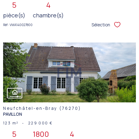
5
4
pièce(s)
chambre(s)
Sélection
Réf : VMA140027800
Sélectionner
VOIR LE
BIEN
Neufchâtel-en-Bray (76270)
PAVILLON
123 m²
-
229 000 €
5
1800
4