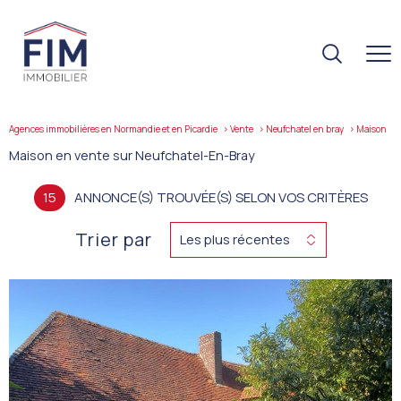
Agences immobilières en Normandie et en Picardie
Vente
Neufchatel en bray
maison
Maison en vente sur Neufchatel-En-Bray
15
ANNONCE(S) TROUVÉE(S) SELON VOS CRITÈRES
Trier par
Les plus récentes