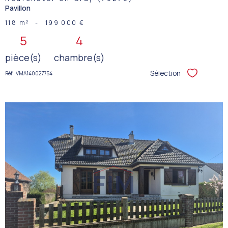
Pavillon
118 m²
-
199 000 €
5
4
pièce(s)
chambre(s)
Sélection
Réf : VMA140027754
Sélectionner
VOIR LE
BIEN