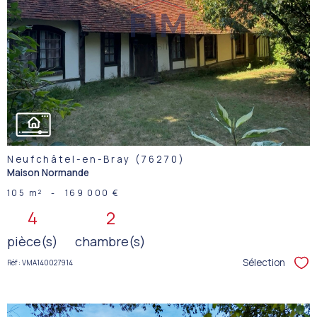
VOIR LE
BIEN
Neufchâtel-en-Bray (76270)
Maison Normande
105 m²
-
169 000 €
4
2
pièce(s)
chambre(s)
Sélection
Réf : VMA140027914
Sél