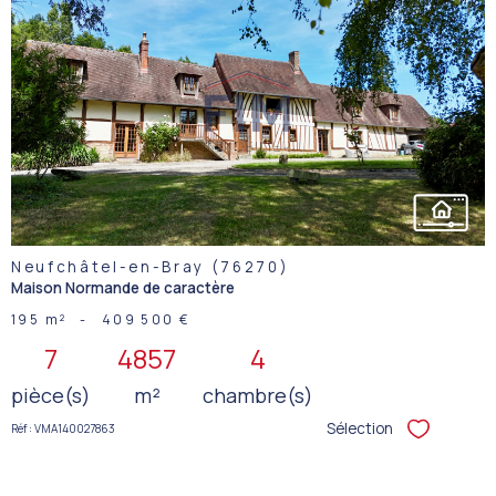
VOIR LE
BIEN
Neufchâtel-en-Bray (76270)
Maison Normande de caractère
195 m²
-
409 500 €
7
4857
4
pièce(s)
m²
chambre(s)
Sélection
Réf : VMA140027863
Sélectionner