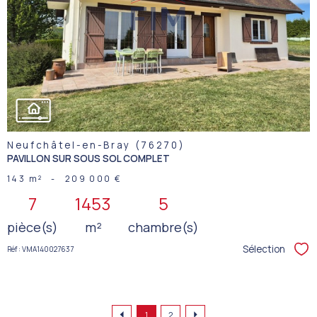
VOIR LE
BIEN
Neufchâtel-en-Bray (76270)
PAVILLON SUR SOUS SOL COMPLET
143 m²
-
209 000 €
7
1453
5
pièce(s)
m²
chambre(s)
Sélection
Réf : VMA140027637
Sél
1
2