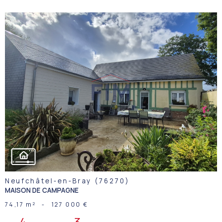
VOIR LE
BIEN
Neufchâtel-en-Bray (76270)
MAISON DE CAMPAGNE
74,17 m²
-
127 000 €
4
3