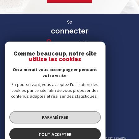
Se
connecter
espace propriétaire
Comme beaucoup, notre site
utilise les cookies
On aimerait vous accompagner pendant
votre visite.
RECRUTEMENT
En poursuivant, vous acceptez l'utilisation des
cookies par ce site, afin de vous proposer des
contenus adaptés et réaliser des statistiques !
Nous
adhérons
PARAMÉTRER
TOUT ACCEPTER
© 2026 | Tous droits réservés | Traduction powered by Google |
Nos honoraires
Plan du site
Mentions légales
Admin
Partenaires
Politique RGPD
Cookies