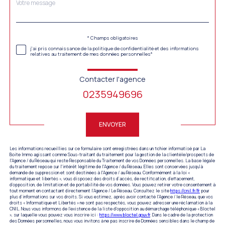
Message
Fieldset
*
par
défaut
Validation
* Champs obligatoires
j'ai pris connaissance de la politique de confidentialité et des informations
relatives au traitement de mes données personnelles*
Contacter l'agence
0235949696
Validation
ENVOYER
Les informations recueillies sur ce formulaire sont enregistrées dans un fichier informatisé par La
Boite Immo agissant comme Sous-traitant du traitement pour la gestion de la clientèle/prospects de
l'Agence / du Réseau qui reste Responsable du Traitement de vos Données personnelles. La base légale
du traitement repose sur l'intérêt légitime de l'Agence / du Réseau. Elles sont conservées jusqu'à
demande de suppression et sont destinées à l'Agence / au Réseau. Conformément à la loi «
informatique et libertés », vous disposez des droits d’accès, de rectification, d’effacement,
d’opposition, de limitation et de portabilité de vos données. Vous pouvez retirer votre consentement à
tout moment en contactant directement l’Agence / Le Réseau. Consultez le site
https://cnil.fr/fr
pour
plus d’informations sur vos droits. Si vous estimez, après avoir contacté l'Agence / le Réseau, que vos
droits « Informatique et Libertés » ne sont pas respectés, vous pouvez adresser une réclamation à la
CNIL. Nous vous informons de l’existence de la liste d'opposition au démarchage téléphonique « Bloctel
», sur laquelle vous pouvez vous inscrire ici :
https://www.bloctel.gouv.fr
. Dans le cadre de la protection
des Données personnelles, nous vous invitons à ne pas inscrire de Données sensibles dans le champ de