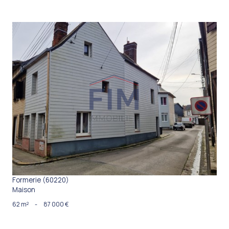
VOIR LE BIEN
Formerie (60220)
Maison
62 m²
-
87 000 €