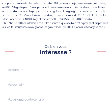
comprenant au rez de chaussée un bar tabac PMU, une salle de jeu, une réserve, une cuisne,
un WC. L'étage dispose d'un appartement divisé en un séjour, trois chambres, une salle d'eau
ainsi que d'une remise. La proprété possède également un garage, une cave et un grenier. Le
terrain est de 325 m² avec terrasse et parking. Le loyer perçu est de 769 €. DPE : E. Contacter
Mme Dominique GENESTE (Agent commercial E.I RSAC 522 166 578 Beauvais) au
06.07.69.50.00 Les informations sur les risques auquels ce bien est exposé sont disponibles
sur le site Géorisques : www.georisques.gouv.fr PRIX : 97 000 € Honoraires charge vendeur
Ce bien vous
intéresse ?
Nom
Fieldset
*
par
défaut
email
*
Téléphone
*