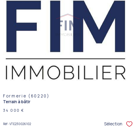
VOIR LE
BIEN
Formerie (60220)
Terrain à bâtir
34 000 €
Sélection
Réf : VTE230026102
Sél