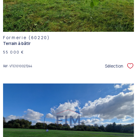
BIEN
Formerie (60220)
Terrain à bâtir
55 000 €
Sélection
Réf : VTE1010027244
Sél
VOIR LE
BIEN