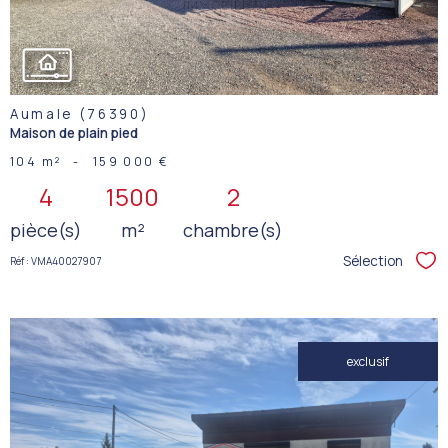
Aumale (76390)
Maison de plain pied
104 m²
-
159 000 €
4
1500
2
pièce(s)
m²
chambre(s)
Sélection
Réf : VMA40027907
Sél
exclusif