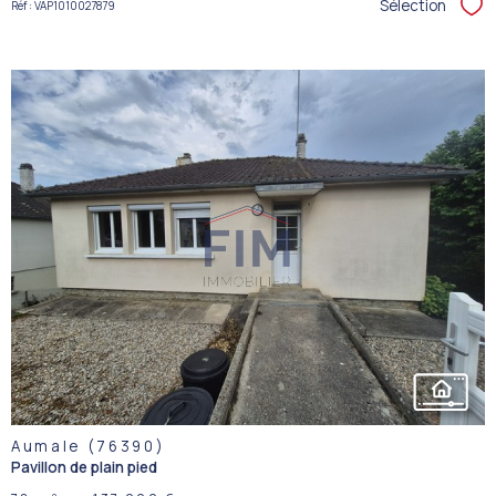
Sélection
Réf : VAP1010027879
Sél
VOIR LE
BIEN
Aumale (76390)
Pavillon de plain pied