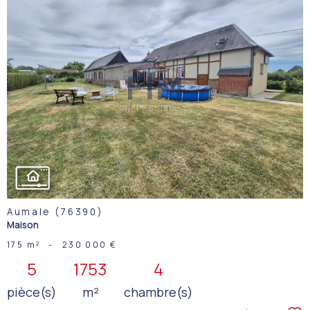
VOIR LE
BIEN
Aumale (76390)
Maison
175 m²
-
230 000 €
5
1753
4
pièce(s)
m²
chambre(s)