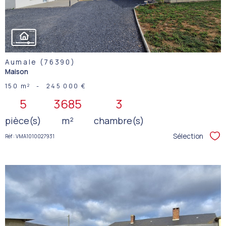
BIEN
Aumale (76390)
Maison
150 m²
-
245 000 €
5
3685
3
pièce(s)
m²
chambre(s)
Sélection
Réf : VMA1010027931
Sél