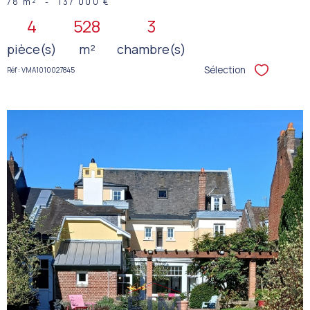
78 m²
-
137 000 €
4
528
3
pièce(s)
m²
chambre(s)
Sélection
Réf : VMA1010027845
Sélectionner
VOIR LE