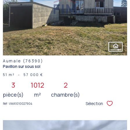
VOIR LE
BIEN
Aumale (76390)
Pavillon sur sous sol
51 m²
-
57 000 €
3
1012
2
pièce(s)
m²
chambre(s)
Sélection
Réf : VMA1010027904
Sélectionner