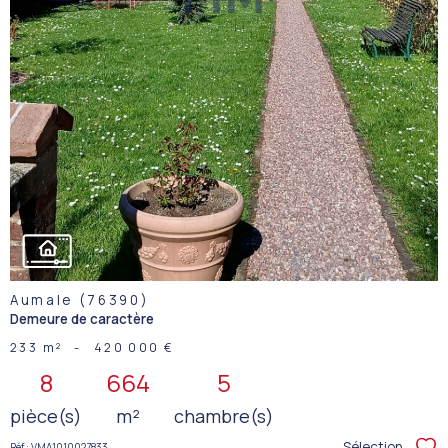
BIEN
Aumale (76390)
Demeure de caractère
233 m²
-
420 000 €
8
664
5
pièce(s)
m²
chambre(s)
Sélection
Réf : VMA1010027833