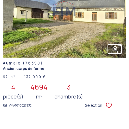
VOIR LE
BIEN
Aumale (76390)
Ancien corps de ferme
97 m²
-
137 000 €
4
4694
3
pièce(s)
m²
chambre(s)
Sélection
Réf : VMA1010027932
Sélectionner