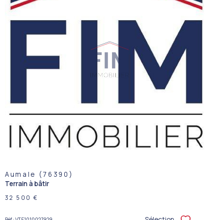
VOIR LE
BIEN
Aumale (76390)
Terrain à bâtir
32 500 €
Sélection
Réf : VTE1010027929