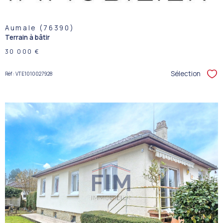
Aumale (76390)
Terrain à bâtir
30 000 €
Sélection
Réf : VTE1010027928
Sél
VOIR LE
BIEN