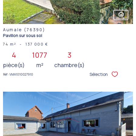
Aumale (76390)
Pavillon sur sous sol
74 m²
-
137 000 €
4
1077
3
pièce(s)
m²
chambre(s)
Sélection
Réf : VMA1010027910
Sélectionner
VOIR LE
BIEN