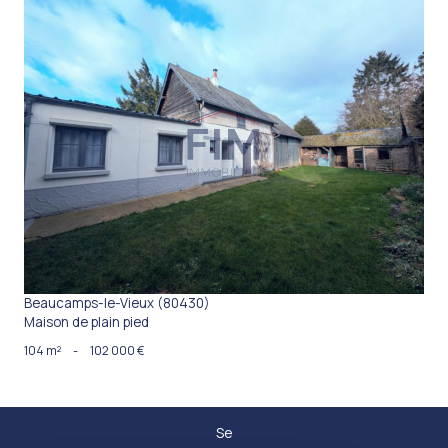
VOIR LE BIEN
Beaucamps-le-Vieux (80430)
Maison de plain pied
104 m²
-
102 000 €
Se