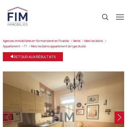
Agences immobilières en Normandie et en Picardie
Vente
Mers les bains
Appartement
T1
mers les bains appartement de type studio
RETOUR AUX RÉSULTATS