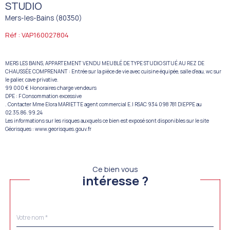
STUDIO
Mers-les-Bains (80350)
Réf : VAP160027804
MERS LES BAINS, APPARTEMENT VENDU MEUBLÉ DE TYPE STUDIO SITUÉ AU REZ DE
CHAUSSÉE COMPRENANT : Entrée sur la pièce de vie avec cuisine équipée, salle d'eau, wc sur
le palier, cave privative.
99 000 € Honoraires charge vendeurs
DPE : F Consommation excessive
. Contacter Mme Elora MARIETTE agent commercial E.I RSAC 934 098 781 DIEPPE au
02.35.86.99.24
Les informations sur les risques auxquels ce bien est exposé sont disponibles sur le site
Géorisques : www.georisques.gouv.fr
Ce bien vous
intéresse ?
Nom
Fieldset
*
par