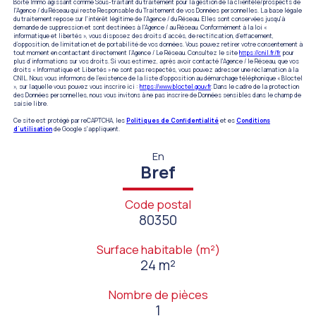
Boite Immo agissant comme Sous-traitant du traitement pour la gestion de la clientèle/prospects de
l'Agence / du Réseau qui reste Responsable du Traitement de vos Données personnelles. La base légale
du traitement repose sur l'intérêt légitime de l'Agence / du Réseau. Elles sont conservées jusqu'à
demande de suppression et sont destinées à l'Agence / au Réseau. Conformément à la loi «
informatique et libertés », vous disposez des droits d’accès, de rectification, d’effacement,
d’opposition, de limitation et de portabilité de vos données. Vous pouvez retirer votre consentement à
tout moment en contactant directement l’Agence / Le Réseau. Consultez le site
https://cnil.fr/fr
pour
plus d’informations sur vos droits. Si vous estimez, après avoir contacté l'Agence / le Réseau, que vos
droits « Informatique et Libertés » ne sont pas respectés, vous pouvez adresser une réclamation à la
CNIL. Nous vous informons de l’existence de la liste d'opposition au démarchage téléphonique « Bloctel
», sur laquelle vous pouvez vous inscrire ici :
https://www.bloctel.gouv.fr
. Dans le cadre de la protection
des Données personnelles, nous vous invitons à ne pas inscrire de Données sensibles dans le champ de
saisie libre.
Ce site est protégé par reCAPTCHA, les
Politiques de Confidentialité
et es
Conditions
d'utilisation
de Google s'appliquent.
En
Bref
Code postal
80350
Surface habitable (m²)
24 m²
Nombre de pièces
1