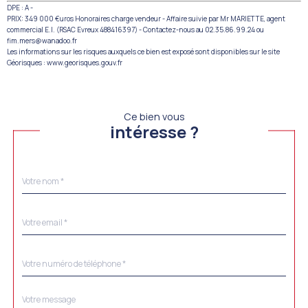
DPE : A -
PRIX: 349 000 €uros Honoraires charge vendeur - Affaire suivie par Mr MARIETTE, agent
commercial E.I. (RSAC Evreux 488416397) - Contactez-nous au 02.35.86.99.24 ou
fim.mers@wanadoo.fr
Les informations sur les risques auxquels ce bien est exposé sont disponibles sur le site
Géorisques : www.georisques.gouv.fr
Ce bien vous
intéresse ?
Nom
Fieldset
*
par
défaut
email
*
Téléphone
*
Message
Fieldset
*