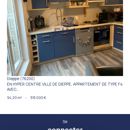
VOIR LE BIEN
Dieppe (76200)
EN HYPER CENTRE VILLE DE DIEPPE, APPARTEMENT DE TYPE F4
AVEC...
94,20 m²
-
318 000 €
Se
connecter