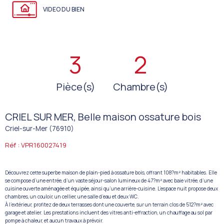
VIDEO DU BIEN
3
2
Pièce(s)
Chambre(s)
CRIEL SUR MER, Belle maison ossature bois
Criel-sur-Mer (76910)
Réf : VPR160027419
Découvrez cette superbe maison de plain-pied à ossature bois, offrant 108?m² habitables. Elle
se compose d’une entrée, d’un vaste séjour-salon lumineux de 47?m² avec baie vitrée, d’une
cuisine ouverte aménagée et équipée, ainsi qu’une arrière-cuisine. L’espace nuit propose deux
chambres, un couloir, un cellier, une salle d’eau et deux WC.
À l’extérieur, profitez de deux terrasses dont une couverte, sur un terrain clos de 512?m² avec
garage et atelier. Les prestations incluent des vitres anti-effraction, un chauffage au sol par
pompe à chaleur, et aucun travaux à prévoir.