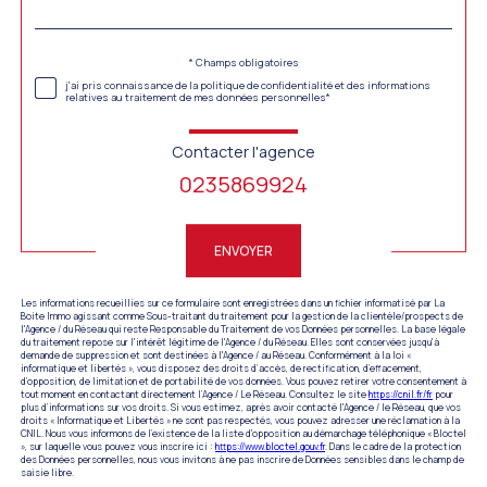
par
défaut
Validation
* Champs obligatoires
j'ai pris connaissance de la politique de confidentialité et des informations
relatives au traitement de mes données personnelles*
Contacter l'agence
0235869924
Validation
ENVOYER
Les informations recueillies sur ce formulaire sont enregistrées dans un fichier informatisé par La
Boite Immo agissant comme Sous-traitant du traitement pour la gestion de la clientèle/prospects de
l'Agence / du Réseau qui reste Responsable du Traitement de vos Données personnelles. La base légale
du traitement repose sur l'intérêt légitime de l'Agence / du Réseau. Elles sont conservées jusqu'à
demande de suppression et sont destinées à l'Agence / au Réseau. Conformément à la loi «
informatique et libertés », vous disposez des droits d’accès, de rectification, d’effacement,
d’opposition, de limitation et de portabilité de vos données. Vous pouvez retirer votre consentement à
tout moment en contactant directement l’Agence / Le Réseau. Consultez le site
https://cnil.fr/fr
pour
plus d’informations sur vos droits. Si vous estimez, après avoir contacté l'Agence / le Réseau, que vos
droits « Informatique et Libertés » ne sont pas respectés, vous pouvez adresser une réclamation à la
CNIL. Nous vous informons de l’existence de la liste d'opposition au démarchage téléphonique « Bloctel
», sur laquelle vous pouvez vous inscrire ici :
https://www.bloctel.gouv.fr
. Dans le cadre de la protection
des Données personnelles, nous vous invitons à ne pas inscrire de Données sensibles dans le champ de
saisie libre.