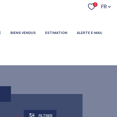
Langu
0
FR
E
BIENS VENDUS
ESTIMATION
ALERTE E-MAIL
FILTRER