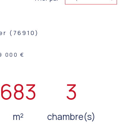
er (76910)
9 000 €
683
3
m²
chambre(s)