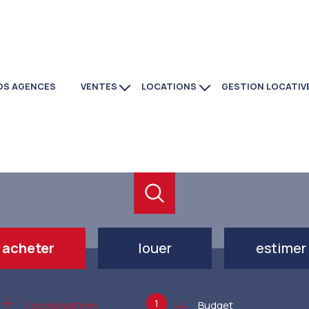
OS AGENCES
VENTES
LOCATIONS
GESTION LOCATIV
maisons
immobilier
appartements
commerces
investissement
locaux
commerces
programmes neufs
acheter
louer
estimer
de l'ancien
à l'année
1
Localisation
Budget