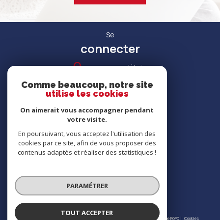
Se
connecter
espace propriétaire
Comme beaucoup, notre site
utilise les cookies
On aimerait vous accompagner pendant
votre visite.
RECRUTEMENT
En poursuivant, vous acceptez l'utilisation des
cookies par ce site, afin de vous proposer des
contenus adaptés et réaliser des statistiques !
Nous
adhérons
PARAMÉTRER
TOUT ACCEPTER
© 2026 | Tous droits réservés | Traduction powered by Google |
Nos honoraires
Plan du site
Mentions légales
Admin
Partenaires
Politique RGPD
Cookies