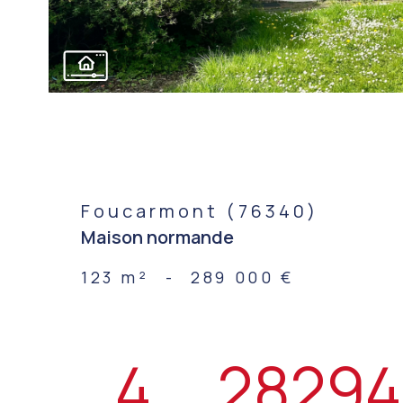
Foucarmont (76340)
Maison normande
123 m²
-
289 000 €
4
28294