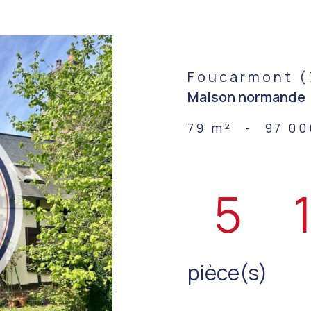
Foucarmont (
Maison normande
79 m²
-
97 00
5
pièce(s)