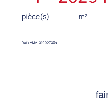
pièce(s)
m²
Réf : VMA1010027034
fa