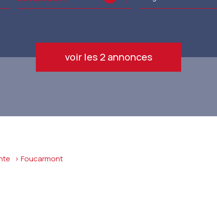
de l'immo pro
de l'immo pro
voir les
2
annonces
nte
foucarmont