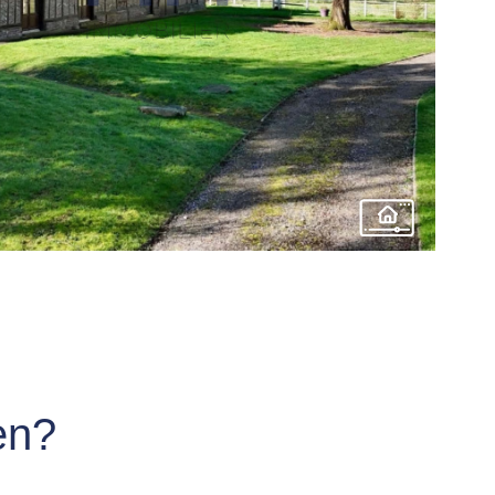
BIEN
en?