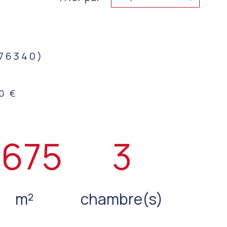
76340)
0 €
1675
3
m²
chambre(s)