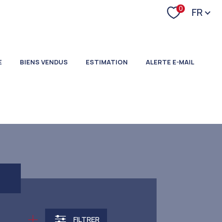
Langu
0
FR
E
BIENS VENDUS
ESTIMATION
ALERTE E-MAIL
FILTRER