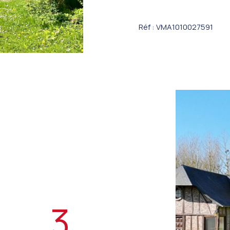
Réf : VMA1010027591
3