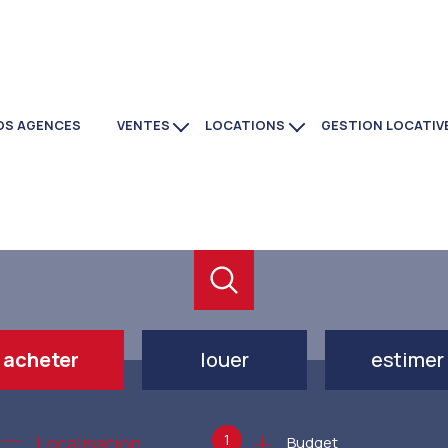
OS AGENCES
VENTES
LOCATIONS
GESTION LOCATIV
maisons
immobilier
appartements
commerces
investissement
locaux
commerces
programmes neufs
acheter
louer
estimer
de l'ancien
à l'année
1
Localisation
Budget