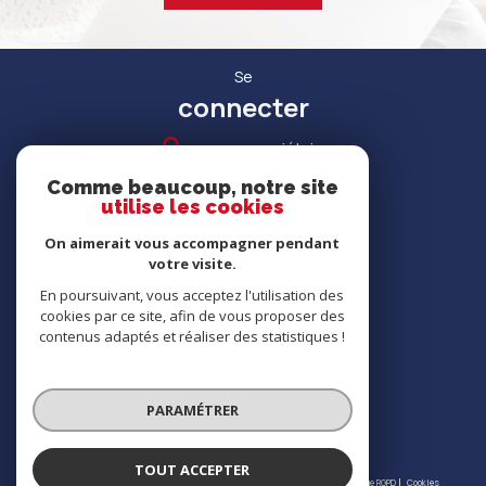
Se
connecter
espace propriétaire
Comme beaucoup, notre site
utilise les cookies
On aimerait vous accompagner pendant
votre visite.
RECRUTEMENT
En poursuivant, vous acceptez l'utilisation des
cookies par ce site, afin de vous proposer des
contenus adaptés et réaliser des statistiques !
Nous
adhérons
PARAMÉTRER
TOUT ACCEPTER
© 2026 | Tous droits réservés | Traduction powered by Google |
Nos honoraires
Plan du site
Mentions légales
Admin
Partenaires
Politique RGPD
Cookies