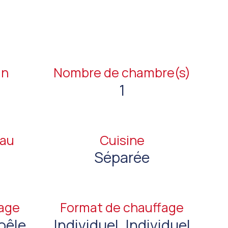
in
Nombre de chambre(s)
1
eau
Cuisine
Séparée
fage
Format de chauffage
oêle
Individuel, Individuel