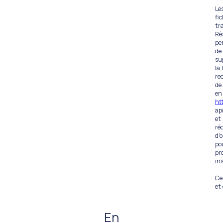
Le
fi
tr
Ré
pe
de
su
la
re
de
en
htt
ap
et
ré
d'
po
pr
in
Ce
et
En