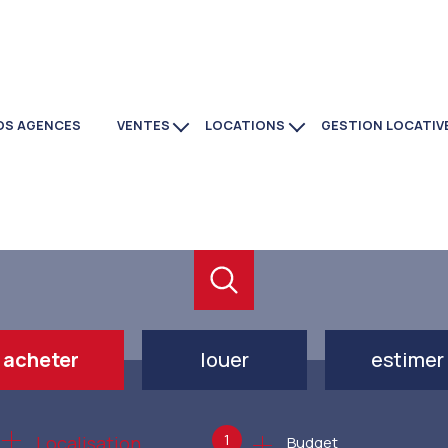
OS AGENCES
VENTES
LOCATIONS
GESTION LOCATIV
maisons
immobilier
appartements
commerces
investissement
locaux
commerces
programmes neufs
acheter
louer
estimer
de l'ancien
à l'année
1
Localisation
Budget