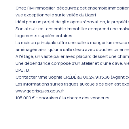
Chez FIM Immobilier, découvrez cet ensemble immobilier 
vue exceptionnelle sur le vallée du Liger!
Idéal pour un projet de gîte après rénovation, la propriét
Son atout: cet ensemble immobilier comprend une maison 
logements supplémentaires.
La maison principale offre une salle à manger lumineuse
aménagée ainsi qu'une salle d'eau avec douche italienn
A l'étage, un vaste palier avec placard dessert une cha
Une dépendance composé d'un atelier et d'une cave, vie
DPE : D.
Contacter Mme Sophie GRÉDÉ au 06.24.91.15.38 (Agent c
Les informations sur les risques auxquels ce bien est exp
www.georisques.gouv.fr
105 000 € Honoraires à la charge des vendeurs