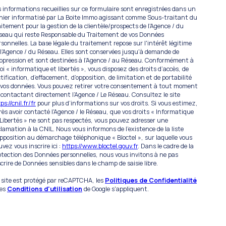
s informations recueillies sur ce formulaire sont enregistrées dans un
chier informatisé par La Boite Immo agissant comme Sous-traitant du
aitement pour la gestion de la clientèle/prospects de l'Agence / du
seau qui reste Responsable du Traitement de vos Données
rsonnelles. La base légale du traitement repose sur l'intérêt légitime
 l'Agence / du Réseau. Elles sont conservées jusqu'à demande de
ppression et sont destinées à l'Agence / au Réseau. Conformément à
 loi « informatique et libertés », vous disposez des droits d’accès, de
ctification, d’effacement, d’opposition, de limitation et de portabilité
 vos données. Vous pouvez retirer votre consentement à tout moment
 contactant directement l’Agence / Le Réseau. Consultez le site
ps://cnil.fr/fr
pour plus d’informations sur vos droits. Si vous estimez,
rès avoir contacté l'Agence / le Réseau, que vos droits « Informatique
 Libertés » ne sont pas respectés, vous pouvez adresser une
clamation à la CNIL. Nous vous informons de l’existence de la liste
opposition au démarchage téléphonique « Bloctel », sur laquelle vous
uvez vous inscrire ici :
https://www.bloctel.gouv.fr
. Dans le cadre de la
otection des Données personnelles, nous vous invitons à ne pas
scrire de Données sensibles dans le champ de saisie libre.
 site est protégé par reCAPTCHA, les
Politiques de Confidentialité
 es
Conditions d'utilisation
de Google s'appliquent.