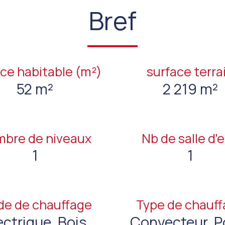
Bref
ce habitable (m²)
surface terra
52 m²
2 219 m²
bre de niveaux
Nb de salle d'
1
1
e de chauffage
Type de chauf
ectrique, Bois
Convecteur, P