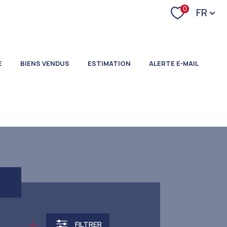
Langu
0
FR
E
BIENS VENDUS
ESTIMATION
ALERTE E-MAIL
FILTRER