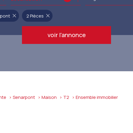
de l'immo pro
de l'immo pro
rpont
2 Pièces
voir l'annonce
nte
Senarpont
Maison
T2
ensemble immobilier