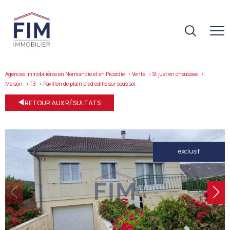
Agences immobilières en Normandie et en Picardie
Vente
St just en chaussee
Maison
T3
pavillon de plain pied edifie sur sous sol
RETOUR AUX RÉSULTATS
exclusif