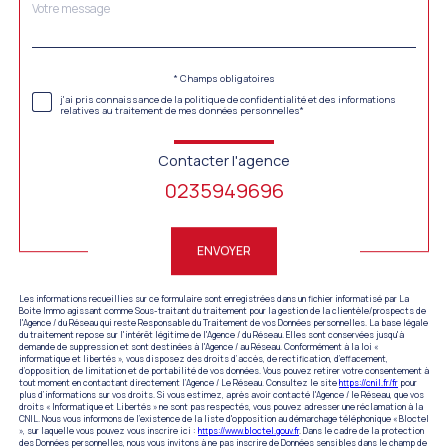
Message
Fieldset
*
par
défaut
Validation
* Champs obligatoires
j'ai pris connaissance de la politique de confidentialité et des informations
relatives au traitement de mes données personnelles*
Contacter l'agence
0235949696
Validation
ENVOYER
Les informations recueillies sur ce formulaire sont enregistrées dans un fichier informatisé par La
Boite Immo agissant comme Sous-traitant du traitement pour la gestion de la clientèle/prospects de
l'Agence / du Réseau qui reste Responsable du Traitement de vos Données personnelles. La base légale
du traitement repose sur l'intérêt légitime de l'Agence / du Réseau. Elles sont conservées jusqu'à
demande de suppression et sont destinées à l'Agence / au Réseau. Conformément à la loi «
informatique et libertés », vous disposez des droits d’accès, de rectification, d’effacement,
d’opposition, de limitation et de portabilité de vos données. Vous pouvez retirer votre consentement à
tout moment en contactant directement l’Agence / Le Réseau. Consultez le site
https://cnil.fr/fr
pour
plus d’informations sur vos droits. Si vous estimez, après avoir contacté l'Agence / le Réseau, que vos
droits « Informatique et Libertés » ne sont pas respectés, vous pouvez adresser une réclamation à la
CNIL. Nous vous informons de l’existence de la liste d'opposition au démarchage téléphonique « Bloctel
», sur laquelle vous pouvez vous inscrire ici :
https://www.bloctel.gouv.fr
. Dans le cadre de la protection
des Données personnelles, nous vous invitons à ne pas inscrire de Données sensibles dans le champ de