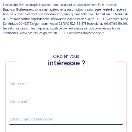
Exclusivité, Pavillon de plain pied édifié sur sous sol, situé à seulement 30 minutes de
Beauvais. Il offre une cuisine aménagée ouverte sur un séjour / salon agrémenté d'un poêle à
bois, deux chambres dont une avec dressing, ainsi qu'une salle d'eau. Le tout sur un terrain de
1072 m² avec petites dépendances . Rénovation intérieure de qualité, DPE : D..Contacter Mme
Dominique GENESTE (Agent commercial E.I RSAC 522 166 578 Beauvais) au 06.07.69.50.00.
Les informations sur les risques auxquels ce bien est exposé sont disponibles sur le site
Géorisques : www.georisques.gouv.fr 181 000 € Honoraires charge vendeur
Ce bien vous
intéresse ?
Nom
Fieldset
*
par
défaut
email
*
Téléphone
*