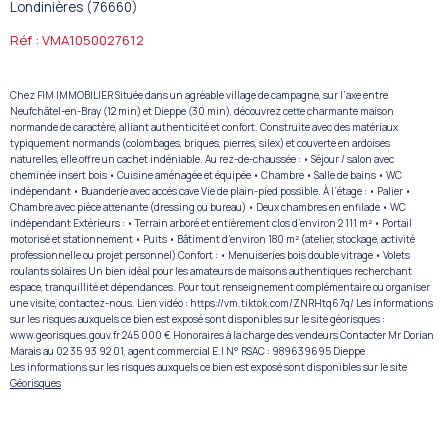
Londinières (76660)
Réf : VMA1050027612
Chez FIM IMMOBILIER Située dans un agréable village de campagne, sur l’axe entre
Neufchâtel-en-Bray (12 min) et Dieppe (30 min), découvrez cette charmante maison
normande de caractère, alliant authenticité et confort. Construite avec des matériaux
typiquement normands (colombages, briques, pierres, silex) et couverte en ardoises
naturelles, elle offre un cachet indéniable. Au rez-de-chaussée : • Séjour / salon avec
cheminée insert bois • Cuisine aménagée et équipée • Chambre • Salle de bains • WC
indépendant • Buanderie avec accès cave Vie de plain-pied possible. À l’étage : • Palier •
Chambre avec pièce attenante (dressing ou bureau) • Deux chambres en enfilade • WC
indépendant Extérieurs : • Terrain arboré et entièrement clos d’environ 2 111 m² • Portail
motorisé et stationnement • Puits • Bâtiment d’environ 180 m² (atelier, stockage, activité
professionnelle ou projet personnel) Confort : • Menuiseries bois double vitrage • Volets
roulants solaires Un bien idéal pour les amateurs de maisons authentiques recherchant
espace, tranquillité et dépendances. Pour tout renseignement complémentaire ou organiser
une visite, contactez-nous. Lien vidéo : https://vm.tiktok.com/ZNRHtq67q/ Les informations
sur les risques auxquels ce bien est exposé sont disponibles sur le site géorisques :
www.georisques.gouv.fr 245 000 € Honoraires à la charge des vendeurs Contacter Mr Dorian
Marais au 02 35 93 92 01, agent commercial E.I N° RSAC : 989639695 Dieppe
Les informations sur les risques auxquels ce bien est exposé sont disponibles sur le site
Géorisques