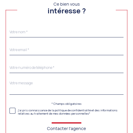
Ce bien vous
intéresse ?
Nom
Fieldset
*
par
défaut
email
*
Téléphone
*
Message
Fieldset
*
par
défaut
Validation
* Champs obligatoires
j'ai pris connaissance de la politique de confidentialité et des informations
relatives au traitement de mes données personnelles*
Contacter l'agence