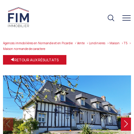
Agences immobilières en Normandie et en Picardie
Vente
Londinieres
Maison
T5
maison normande de caractere
RETOUR AUX RÉSULTATS