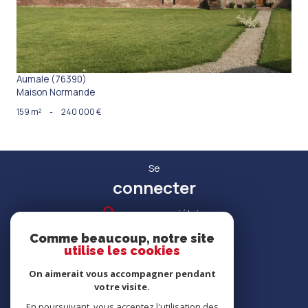
Aumale (76390)
Maison Normande
159 m²
-
240 000 €
Se
connecter
espace propriétaire
Comme beaucoup, notre site
utilise les cookies
On aimerait vous accompagner pendant
votre visite.
RECRUTEMENT
En poursuivant, vous acceptez l'utilisation des