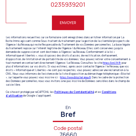
0235939201
Validation
ENVOYER
Les informations recueillies sur ce formulaire sont enregistrées dans un fichier informatisé par La
Boite Immo agissant comme Sous-traitant du traitement pour la gestion de la clientèle/prospects de
l'Agence / du Réseau qui reste Responsable du Traitement de vos Données personnelles. La base légale
du traitement repose sur l'intérêt légitime de l'Agence / du Réseau. Elles sont conservées jusqu'à
demande de suppression et sont destinées à l'Agence / au Réseau. Conformément à la loi «
informatique et libertés », vous disposez des droits d’accès, de rectification, d’effacement,
d’opposition, de limitation et de portabilité de vos données. Vous pouvez retirer votre consentement à
tout moment en contactant directement l’Agence / Le Réseau. Consultez le site
https://cnil.fr/fr
pour
plus d’informations sur vos droits. Si vous estimez, après avoir contacté l'Agence / le Réseau, que vos
droits « Informatique et Libertés » ne sont pas respectés, vous pouvez adresser une réclamation à la
CNIL. Nous vous informons de l’existence de la liste d'opposition au démarchage téléphonique « Bloctel
», sur laquelle vous pouvez vous inscrire ici :
https://www.bloctel.gouv.fr
. Dans le cadre de la protection
des Données personnelles, nous vous invitons à ne pas inscrire de Données sensibles dans le champ de
saisie libre.
Ce site est protégé par reCAPTCHA, les
Politiques de Confidentialité
et es
Conditions
d'utilisation
de Google s'appliquent.
En
Bref
Code postal
76660