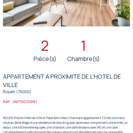
2
1
Pièce(s)
Chambre(s)
APPARTEMENT A PROXIMITE DE L'HOTEL DE
VILLE
Rouen (76000)
Réf : VAP10025881
ROUEN Proche Hôtel de Ville et Place Saint Marc Charmant appartement T2 très lumineux
situé au 2ème étage d'une résidence de standing avec ascenseur comprenant une entrée, un
séjour, une kitchenette équipée, une chambre, une salle de bains avec WC et une cave.
Cet appartement a été rénové et des travaux récents ont été effectués dans la copropriété :