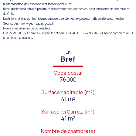
modernisation de l'ascenseur et façade extérieure.
Il est idéalement situé, à proximité des commerces, des écoles, des transports en commun et
du CHU.
Les informations sur les risques auxquels ce bien est exposé sont disponibles sur le site
Géorisques : www.georisques.gouv.fr.
Honoraires à la charge du vendeur
FIM IMMOBILIER Affaire suivie par Jonathan BERDALLE 06.74.93.04.60 Agent commercial E.I
RSAC ROUEN 828011411
En
Bref
Code postal
76000
Surface habitable (m²)
41 m²
Surface loi Carrez (m²)
41 m²
Nombre de chambre(s)