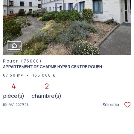
VOIR LE
BIEN
Rouen (76000)
APPARTEMENT DE CHARME HYPER CENTRE ROUEN
67,59 m²
-
168 000 €
4
2
pièce(s)
chambre(s)
Sélection
Réf : VAP10027306
Sél