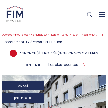
Agences immobilières en Normandie et en Picardie
Vente
Rouen
Appartement
t4
Appartement T4 à vendre sur Rouen
1
ANNONCE(S) TROUVÉE(S) SELON VOS CRITÈRES
Trier par
Les plus récentes
exclusif
prix en baisse