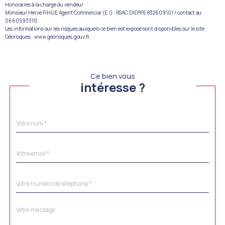
Honoraires à la charge du vendeur
Monsieur Hervé FIHUE Agent Commercial (E.I) : RSAC DIEPPE 832609101 / contact au
0660593310
Les informations sur les risques auxquels ce bien est exposé sont disponibles sur le site
Géorisques : www.georisques.gouv.fr,
Ce bien vous
intéresse ?
Nom
Fieldset
*
par
défaut
email
*
Téléphone
*
Message
Fieldset
*
par