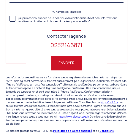
défaut
Validation
* Champs obligatoires
j'ai pris connaissance de la politique de confidentialité et des informations
relatives au traitement de mes données personnelles*
Contacter l'agence
0232146871
Validation
ENVOYER
Les informations recueillies sur ce formulaire sont enregistrées dans un fichier informatisé par La
Boite Immo agissant comme Sous-traitant du traitement pour la gestion de la clientèle/prospects de
l'Agence / du Réseau qui reste Responsable du Traitement de vos Données personnelles. La base légale
du traitement repose sur l'intérêt légitime de l'Agence / du Réseau. Elles sont conservées jusqu'à
demande de suppression et sont destinées à l'Agence / au Réseau. Conformément à la loi «
informatique et libertés », vous disposez des droits d’accès, de rectification, d’effacement,
d’opposition, de limitation et de portabilité de vos données. Vous pouvez retirer votre consentement à
tout moment en contactant directement l’Agence / Le Réseau. Consultez le site
https://cnil.fr/fr
pour
plus d’informations sur vos droits. Si vous estimez, après avoir contacté l'Agence / le Réseau, que vos
droits « Informatique et Libertés » ne sont pas respectés, vous pouvez adresser une réclamation à la
CNIL. Nous vous informons de l’existence de la liste d'opposition au démarchage téléphonique « Bloctel
», sur laquelle vous pouvez vous inscrire ici :
https://www.bloctel.gouv.fr
. Dans le cadre de la protection
des Données personnelles, nous vous invitons à ne pas inscrire de Données sensibles dans le champ de
saisie libre.
Ce site est protégé par reCAPTCHA, les
Politiques de Confidentialité
et es
Conditions