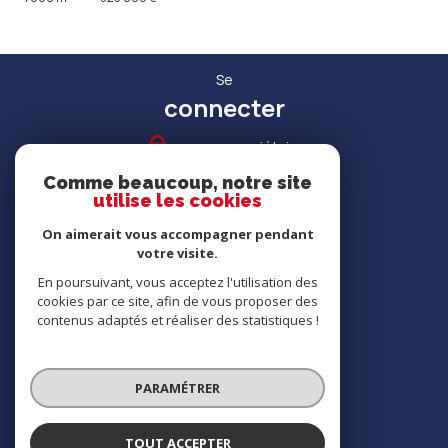
Se
connecter
espace propriétaire
Comme beaucoup, notre site
utilise les cookies
On aimerait vous accompagner pendant
votre visite.
RECRUTEMENT
En poursuivant, vous acceptez l'utilisation des
cookies par ce site, afin de vous proposer des
contenus adaptés et réaliser des statistiques !
Nous
adhérons
PARAMÉTRER
TOUT ACCEPTER
© 2026 | Tous droits réservés | Traduction powered by Google |