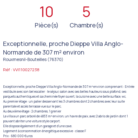
10
5
Pièce(s)
Chambre(s)
Exceptionnelle, proche Dieppe Villa Anglo-
Normande de 307 m² environ
Rouxmesnil-Bouteilles (76370)
Réf : VVI110027238
Exceptionnelle, proche Dieppe Villa Anglo-Normande de 307 m² environ comprenant : Entrée
vestibule avec son bel escalier : le séjour, salon avec ses belles hauteurs sous plafond, ses
parquets authentiques et sa cheminée foyer ouvert, la cuisine avec une belle surface, wc,
Au premier étage : un palier desservant les 3 chambres dont 2 chambres avec leur suite
parentale et accès terrasse vue sur le parc,
Au deuxième étage : 2 chambres, 1 grenier
La villa a un parc arboré de 4833 m² environ, un havre de paix, avec 2 abris de jardin dont 1
pouvant abriter une voiture style carport.
Elle dispose également d'un garage et d'une cave.
Logement à consommation énergétique excessive : classe F
Prix : 680 000 €uros