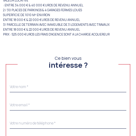
VALEUR LOCATIVE
: ENTRE 34 000 € & 40 000 €UROS DE REVENU ANNUEL
2 / 30 PLACES DE PARKINGS & 4 GARAGES FERMES LOUES
SUPERFICIE DE 1010 M² ENVIRON
ENTRE 18 000 € & 22 000 €UROS DE REVENU ANNUEL
3/ PARCELLE DE TERRAIN AVEC IMMEUBLE DE 3 LOGEMENTS AVEC TRAVAUX
ENTRE 18 000 € & 22 000 €UROS DE REVENU ANNUEL
PRIX : 525 000 €UROS LES FRAIS D'AGENCE SONT A LA CHARGE ACQUEREUR
Ce bien vous
intéresse ?
Nom
Fieldset
*
par
défaut
email
*
Téléphone
*