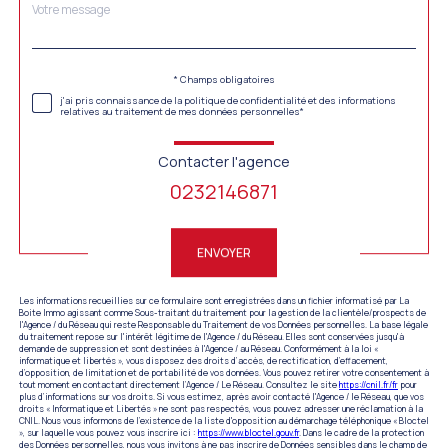
Message
Fieldset
*
par
défaut
Validation
* Champs obligatoires
j'ai pris connaissance de la politique de confidentialité et des informations
relatives au traitement de mes données personnelles*
Contacter l'agence
0232146871
Validation
ENVOYER
Les informations recueillies sur ce formulaire sont enregistrées dans un fichier informatisé par La
Boite Immo agissant comme Sous-traitant du traitement pour la gestion de la clientèle/prospects de
l'Agence / du Réseau qui reste Responsable du Traitement de vos Données personnelles. La base légale
du traitement repose sur l'intérêt légitime de l'Agence / du Réseau. Elles sont conservées jusqu'à
demande de suppression et sont destinées à l'Agence / au Réseau. Conformément à la loi «
informatique et libertés », vous disposez des droits d’accès, de rectification, d’effacement,
d’opposition, de limitation et de portabilité de vos données. Vous pouvez retirer votre consentement à
tout moment en contactant directement l’Agence / Le Réseau. Consultez le site
https://cnil.fr/fr
pour
plus d’informations sur vos droits. Si vous estimez, après avoir contacté l'Agence / le Réseau, que vos
droits « Informatique et Libertés » ne sont pas respectés, vous pouvez adresser une réclamation à la
CNIL. Nous vous informons de l’existence de la liste d'opposition au démarchage téléphonique « Bloctel
», sur laquelle vous pouvez vous inscrire ici :
https://www.bloctel.gouv.fr
. Dans le cadre de la protection
des Données personnelles, nous vous invitons à ne pas inscrire de Données sensibles dans le champ de