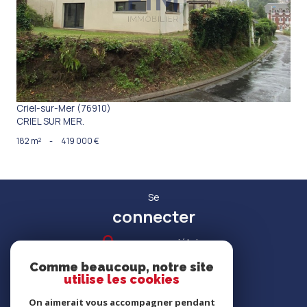
VOIR LE BIEN
Criel-sur-Mer (76910)
CRIEL SUR MER.
182 m²
-
419 000 €
Se
connecter
espace propriétaire
Comme beaucoup, notre site
utilise les cookies
On aimerait vous accompagner pendant