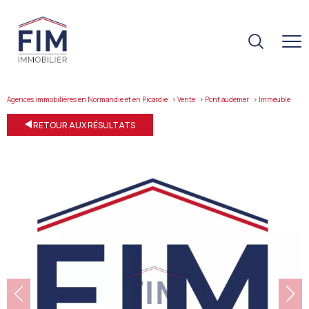
Agences immobilières en Normandie et en Picardie
Vente
Pont audemer
immeuble
RETOUR AUX RÉSULTATS