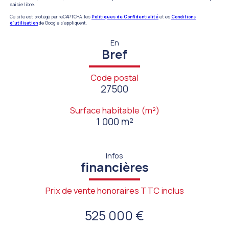
saisie libre.
Ce site est protégé par reCAPTCHA, les
Politiques de Confidentialité
et es
Conditions
d'utilisation
de Google s'appliquent.
En
Bref
Code postal
27500
Surface habitable (m²)
1 000 m²
Infos
financières
Prix de vente honoraires TTC inclus
525 000 €