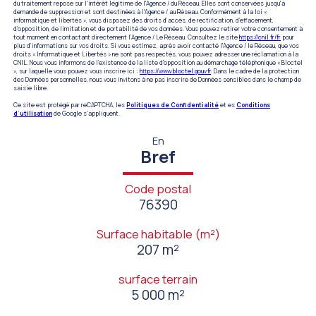
du traitement repose sur l'intérêt légitime de l'Agence / du Réseau. Elles sont conservées jusqu'à
demande de suppression et sont destinées à l'Agence / au Réseau. Conformément à la loi «
informatique et libertés », vous disposez des droits d’accès, de rectification, d’effacement,
d’opposition, de limitation et de portabilité de vos données. Vous pouvez retirer votre consentement à
tout moment en contactant directement l’Agence / Le Réseau. Consultez le site
https://cnil.fr/fr
pour
plus d’informations sur vos droits. Si vous estimez, après avoir contacté l'Agence / le Réseau, que vos
droits « Informatique et Libertés » ne sont pas respectés, vous pouvez adresser une réclamation à la
CNIL. Nous vous informons de l’existence de la liste d'opposition au démarchage téléphonique « Bloctel
», sur laquelle vous pouvez vous inscrire ici :
https://www.bloctel.gouv.fr
. Dans le cadre de la protection
des Données personnelles, nous vous invitons à ne pas inscrire de Données sensibles dans le champ de
saisie libre.
Ce site est protégé par reCAPTCHA, les
Politiques de Confidentialité
et es
Conditions
d'utilisation
de Google s'appliquent.
En
Bref
Code postal
76390
Surface habitable (m²)
207 m²
surface terrain
5 000 m²