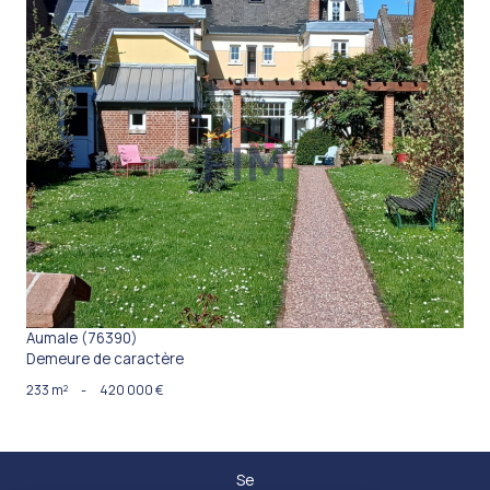
VOIR LE BIEN
Aumale (76390)
Demeure de caractère
233 m²
-
420 000 €
Se