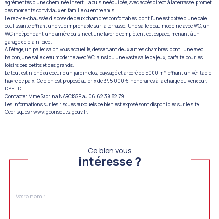
agrémentés d'une cheminée insert. La cuisine équipée, avec accès direct à la terrasse, promet
des moments conviviaux en famille ou entre amis.
Le rez-de-chaussée dispose de deux chambres confortables, dont l'une est dotée d'une baie
coulissante offrant une vue imprenable sur la terrasse. Une salle d'eau moderne avec WC, un
WC indépendant, une arrière cuisine et une laverie complètent cet espace, menant à un
garage de plain-pied.
A l'étage, un palier salon vous accueille, desservant deux autres chambres, dont l'une avec
balcon, une salle d'eau modèrne avec WC, ainsi qu'une vaste salle de jeux, parfaite pour les
loisirs des petits et des grands.
Le tout est niché au coeur d'un jardin clos, paysagé et arboré de 5000 m², offrant un véritable
havre de paix. Ce bien est proposé au prix de 395 000 €, honoraires à la charge du vendeur.
DPE : D
Contacter Mme Sabrina NARCISSE au 06.62.39.82.79.
Les informations sur les risques auxquels ce bien est exposé sont disponibles sur le site
Géorisques : www.georisques.gouv.fr.
Ce bien vous
intéresse ?
Nom
Fieldset
*
par
défaut