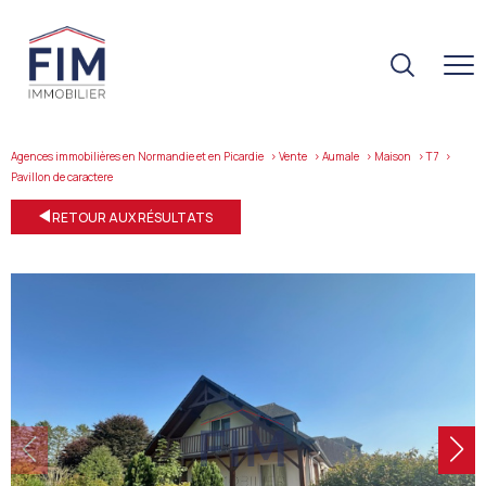
Agences immobilières en Normandie et en Picardie
Vente
Aumale
Maison
T7
pavillon de caractere
RETOUR AUX RÉSULTATS