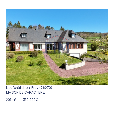
VOIR LE BIEN
Neufchâtel-en-Bray (76270)
MAISON DE CARACTERE
207 m²
-
350 000 €