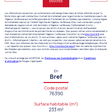
ENVOYER
Les informations recueillies sur ce formulaire sont enregistrées dans un fichier informatisé par La
Boite Immo agissant comme Sous-traitant du traitement pour la gestion de la clientèle/prospects de
l'Agence / du Réseau qui reste Responsable du Traitement de vos Données personnelles. La base légale
du traitement repose sur l'intérêt légitime de l'Agence / du Réseau. Elles sont conservées jusqu'à
demande de suppression et sont destinées à l'Agence / au Réseau. Conformément à la loi «
informatique et libertés », vous disposez des droits d’accès, de rectification, d’effacement,
d’opposition, de limitation et de portabilité de vos données. Vous pouvez retirer votre consentement à
tout moment en contactant directement l’Agence / Le Réseau. Consultez le site
https://cnil.fr/fr
pour
plus d’informations sur vos droits. Si vous estimez, après avoir contacté l'Agence / le Réseau, que vos
droits « Informatique et Libertés » ne sont pas respectés, vous pouvez adresser une réclamation à la
CNIL. Nous vous informons de l’existence de la liste d'opposition au démarchage téléphonique « Bloctel
», sur laquelle vous pouvez vous inscrire ici :
https://www.bloctel.gouv.fr
. Dans le cadre de la protection
des Données personnelles, nous vous invitons à ne pas inscrire de Données sensibles dans le champ de
saisie libre.
Ce site est protégé par reCAPTCHA, les
Politiques de Confidentialité
et es
Conditions
d'utilisation
de Google s'appliquent.
En
Bref
Code postal
76390
Surface habitable (m²)
233 m²