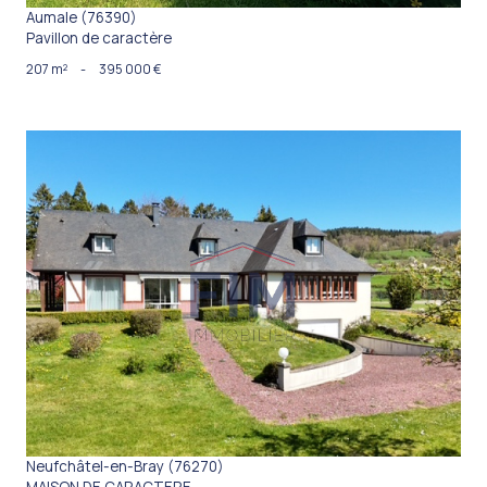
Aumale (76390)
Pavillon de caractère
207 m²
-
395 000 €
VOIR LE BIEN
Neufchâtel-en-Bray (76270)
MAISON DE CARACTERE