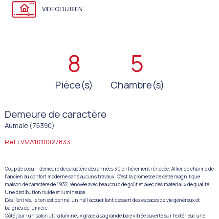
VIDEO DU BIEN
8
5
Pièce(s)
Chambre(s)
Demeure de caractère
Aumale (76390)
Réf : VMA1010027833
Coup de coeur : demeure de caractère des années 30 entièrement rénovée. Allier de charme de
l'ancien au confort moderne sans aucuns travaux. C'est la promesse de cette magnifique
maison de caractère de 1932, rénovée avec beaucoup de goût et avec des matériaux de qualité.
Une distibution fluide et lumineuse.
Dès l'entrée, le ton est donné. un hall accueillant dessert des espaces de vie généreux et
baignés de lumière.
Côté jour : un salon ultra lumineux grace à sa grande baie vitrée ouverte sur l'extérieur, une