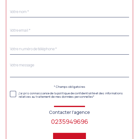
Nom
Fieldset
*
par
défaut
email
*
Téléphone
*
Message
Fieldset
*
par
défaut
Validation
* Champs obligatoires
j'ai pris connaissance de la politique de confidentialité et des informations
relatives au traitement de mes données personnelles*
Contacter l'agence
0235949696
Validation