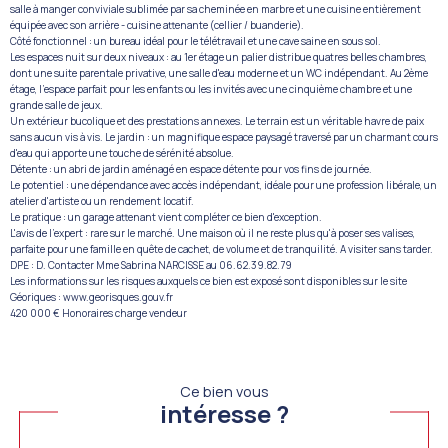
salle à manger conviviale sublimée par sa cheminée en marbre et une cuisine entièrement
équipée avec son arrière - cuisine attenante (cellier / buanderie).
Côté fonctionnel : un bureau idéal pour le télétravail et une cave saine en sous sol.
Les espaces nuit sur deux niveaux : au 1er étage un palier distribue quatres belles chambres,
dont une suite parentale privative, une salle d'eau moderne et un WC indépendant. Au 2ème
étage, l'espace parfait pour les enfants ou les invités avec une cinquième chambre et une
grande salle de jeux.
Un extérieur bucolique et des prestations annexes. Le terrain est un véritable havre de paix
sans aucun vis à vis. Le jardin : un magnifique espace paysagé traversé par un charmant cours
d'eau qui apporte une touche de sérénité absolue.
Détente : un abri de jardin aménagé en espace détente pour vos fins de journée.
Le potentiel : une dépendance avec accès indépendant, idéale pour une profession libérale, un
atelier d'artiste ou un rendement locatif.
Le pratique : un garage attenant vient compléter ce bien d'exception.
L'avis de l'expert : rare sur le marché. Une maison où il ne reste plus qu'à poser ses valises,
parfaite pour une famille en quête de cachet, de volume et de tranquilité. A visiter sans tarder.
DPE : D. Contacter Mme Sabrina NARCISSE au 06.62.39.82.79
Les informations sur les risques auxquels ce bien est exposé sont disponibles sur le site
Géoriques : www.georisques.gouv.fr
420 000 € Honoraires charge vendeur
Ce bien vous
intéresse ?