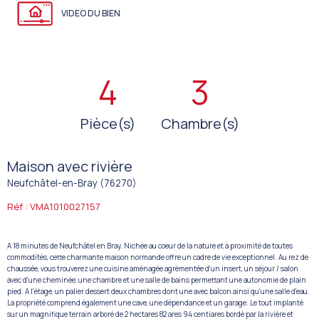
VIDEO DU BIEN
4
3
Pièce(s)
Chambre(s)
Maison avec rivière
Neufchâtel-en-Bray (76270)
Réf : VMA1010027157
A 18 minutes de Neufchâtel en Bray. Nichée au coeur de la nature et à proximité de toutes
commodités, cette charmante maison normande offre un cadre de vie exceptionnel. Au rez de
chaussée, vous trouverez une cuisine aménagée agrémentée d'un insert, un séjour / salon
avec d'une cheminée, une chambre et une salle de bains permettant une autonomie de plain
pied. A l'étage, un palier dessert deux chambres dont une avec balcon ainsi qu'une salle d'eau.
La propriété comprend également une cave, une dépendance et un garage. Le tout implanté
sur un magnifique terrain arboré de 2 hectares 82 ares 94 centiares bordé par la rivière et