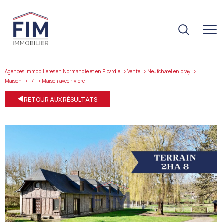
Agences immobilières en Normandie et en Picardie
Vente
Neufchatel en bray
Maison
T4
maison avec riviere
RETOUR AUX RÉSULTATS