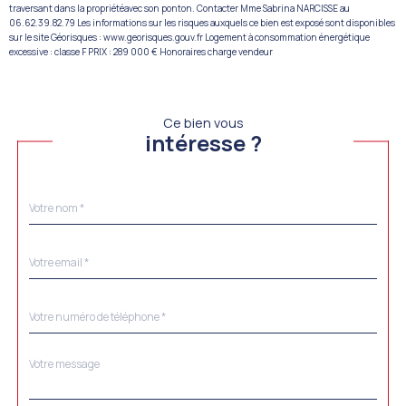
traversant dans la propriétéavec son ponton. Contacter Mme Sabrina NARCISSE au
06.62.39.82.79 Les informations sur les risques auxquels ce bien est exposé sont disponibles
sur le site Géorisques : www.georisques.gouv.fr Logement à consommation énergétique
excessive : classe F PRIX : 289 000 € Honoraires charge vendeur
Ce bien vous
intéresse ?
Nom
Fieldset
*
par
défaut
email
*
Téléphone
*
Message
Fieldset
*
par
défaut