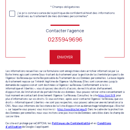
Validation
* Champs obligatoires
j'ai pris connaissance de la politique de confidentialité et des informations
relatives au traitement de mes données personnelles*
Contacter l'agence
0235949696
Validation
ENVOYER
Les informations recueillies sur ce formulaire sont enregistrées dans un fichier informatisé par La
Boite Immo agissant comme Sous-traitant du traitement pour la gestion de la clientèle/prospects de
l'Agence / du Réseau qui reste Responsable du Traitement de vos Données personnelles. La base légale
du traitement repose sur l'intérêt légitime de l'Agence / du Réseau. Elles sont conservées jusqu'à
demande de suppression et sont destinées à l'Agence / au Réseau. Conformément à la loi «
informatique et libertés », vous disposez des droits d’accès, de rectification, d’effacement,
d’opposition, de limitation et de portabilité de vos données. Vous pouvez retirer votre consentement à
tout moment en contactant directement l’Agence / Le Réseau. Consultez le site
https://cnil.fr/fr
pour
plus d’informations sur vos droits. Si vous estimez, après avoir contacté l'Agence / le Réseau, que vos
droits « Informatique et Libertés » ne sont pas respectés, vous pouvez adresser une réclamation à la
CNIL. Nous vous informons de l’existence de la liste d'opposition au démarchage téléphonique « Bloctel
», sur laquelle vous pouvez vous inscrire ici :
https://www.bloctel.gouv.fr
. Dans le cadre de la protection
des Données personnelles, nous vous invitons à ne pas inscrire de Données sensibles dans le champ de
saisie libre.
Ce site est protégé par reCAPTCHA, les
Politiques de Confidentialité
et es
Conditions
d'utilisation
de Google s'appliquent.