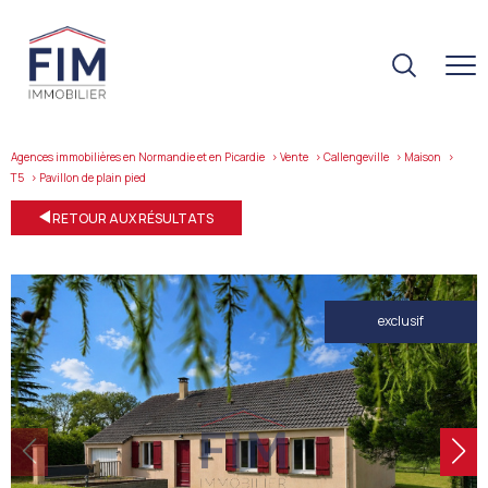
Agences immobilières en Normandie et en Picardie
Vente
Callengeville
Maison
T5
pavillon de plain pied
RETOUR AUX RÉSULTATS
exclusif