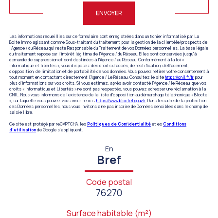
ENVOYER
Les informations recueillies sur ce formulaire sont enregistrées dans un fichier informatisé par La
Boite Immo agissant comme Sous-traitant du traitement pour la gestion de la clientèle/prospects de
l'Agence / du Réseau qui reste Responsable du Traitement de vos Données personnelles. La base légale
du traitement repose sur l'intérêt légitime de l'Agence / du Réseau. Elles sont conservées jusqu'à
demande de suppression et sont destinées à l'Agence / au Réseau. Conformément à la loi «
informatique et libertés », vous disposez des droits d’accès, de rectification, d’effacement,
d’opposition, de limitation et de portabilité de vos données. Vous pouvez retirer votre consentement à
tout moment en contactant directement l’Agence / Le Réseau. Consultez le site
https://cnil.fr/fr
pour
plus d’informations sur vos droits. Si vous estimez, après avoir contacté l'Agence / le Réseau, que vos
droits « Informatique et Libertés » ne sont pas respectés, vous pouvez adresser une réclamation à la
CNIL. Nous vous informons de l’existence de la liste d'opposition au démarchage téléphonique « Bloctel
», sur laquelle vous pouvez vous inscrire ici :
https://www.bloctel.gouv.fr
. Dans le cadre de la protection
des Données personnelles, nous vous invitons à ne pas inscrire de Données sensibles dans le champ de
saisie libre.
Ce site est protégé par reCAPTCHA, les
Politiques de Confidentialité
et es
Conditions
d'utilisation
de Google s'appliquent.
En
Bref
Code postal
76270
Surface habitable (m²)