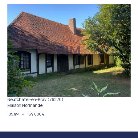
VOIR LE BIEN
Neufchâtel-en-Bray (76270)
Maison Normande
105 m²
-
169 000 €