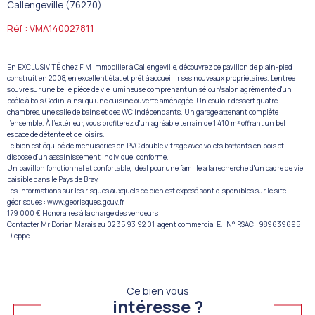
Callengeville (76270)
Réf : VMA140027811
En EXCLUSIVITÉ chez FIM Immobilier à Callengeville, découvrez ce pavillon de plain-pied
construit en 2008, en excellent état et prêt à accueillir ses nouveaux propriétaires. L'entrée
s'ouvre sur une belle pièce de vie lumineuse comprenant un séjour/salon agrémenté d'un
poêle à bois Godin, ainsi qu'une cuisine ouverte aménagée. Un couloir dessert quatre
chambres, une salle de bains et des WC indépendants. Un garage attenant complète
l'ensemble. À l'extérieur, vous profiterez d'un agréable terrain de 1 410 m² offrant un bel
espace de détente et de loisirs.
Le bien est équipé de menuiseries en PVC double vitrage avec volets battants en bois et
dispose d'un assainissement individuel conforme.
Un pavillon fonctionnel et confortable, idéal pour une famille à la recherche d'un cadre de vie
paisible dans le Pays de Bray.
Les informations sur les risques auxquels ce bien est exposé sont disponibles sur le site
géorisques : www.georisques.gouv.fr
179 000 € Honoraires à la charge des vendeurs
Contacter Mr Dorian Marais au 02 35 93 92 01, agent commercial E.I N° RSAC : 989639695
Dieppe
Ce bien vous
intéresse ?