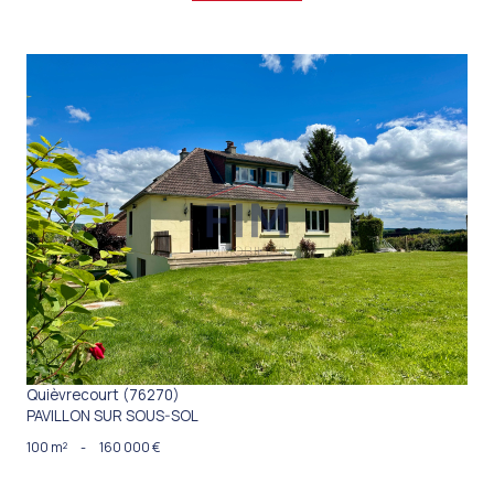
VOIR LE BIEN
Quièvrecourt (76270)
PAVILLON SUR SOUS-SOL
100 m²
-
160 000 €