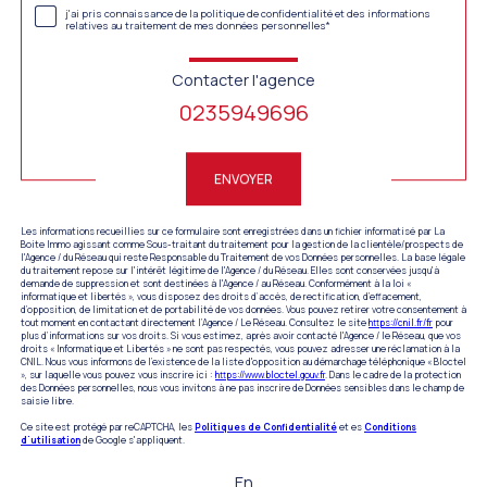
j'ai pris connaissance de la politique de confidentialité et des informations
relatives au traitement de mes données personnelles*
Contacter l'agence
0235949696
Validation
ENVOYER
Les informations recueillies sur ce formulaire sont enregistrées dans un fichier informatisé par La
Boite Immo agissant comme Sous-traitant du traitement pour la gestion de la clientèle/prospects de
l'Agence / du Réseau qui reste Responsable du Traitement de vos Données personnelles. La base légale
du traitement repose sur l'intérêt légitime de l'Agence / du Réseau. Elles sont conservées jusqu'à
demande de suppression et sont destinées à l'Agence / au Réseau. Conformément à la loi «
informatique et libertés », vous disposez des droits d’accès, de rectification, d’effacement,
d’opposition, de limitation et de portabilité de vos données. Vous pouvez retirer votre consentement à
tout moment en contactant directement l’Agence / Le Réseau. Consultez le site
https://cnil.fr/fr
pour
plus d’informations sur vos droits. Si vous estimez, après avoir contacté l'Agence / le Réseau, que vos
droits « Informatique et Libertés » ne sont pas respectés, vous pouvez adresser une réclamation à la
CNIL. Nous vous informons de l’existence de la liste d'opposition au démarchage téléphonique « Bloctel
», sur laquelle vous pouvez vous inscrire ici :
https://www.bloctel.gouv.fr
. Dans le cadre de la protection
des Données personnelles, nous vous invitons à ne pas inscrire de Données sensibles dans le champ de
saisie libre.
Ce site est protégé par reCAPTCHA, les
Politiques de Confidentialité
et es
Conditions
d'utilisation
de Google s'appliquent.
En