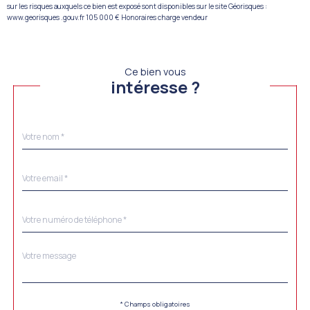
sur les risques auxquels ce bien est exposé sont disponibles sur le site Géorisques :
www.georisques .gouv.fr 105 000 € Honoraires charge vendeur
Ce bien vous
intéresse ?
Nom
Fieldset
*
par
défaut
email
*
Téléphone
*
Message
Fieldset
*
par
défaut
Validation
* Champs obligatoires