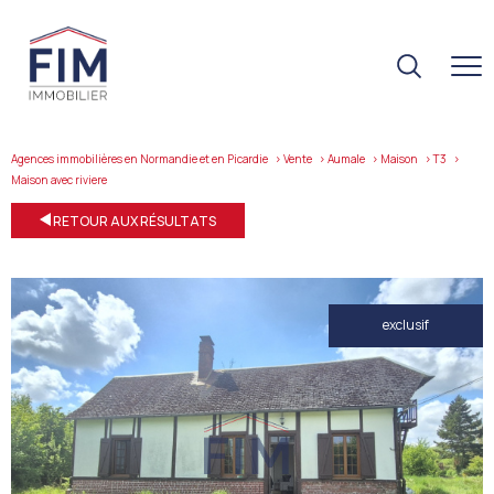
Agences immobilières en Normandie et en Picardie
Vente
Aumale
Maison
T3
maison avec riviere
RETOUR AUX RÉSULTATS
exclusif