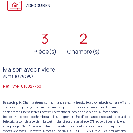
VIDEO DU BIEN
3
2
Pièce(s)
Chambre(s)
Maison avec rivière
Aumale (76390)
Réf : VAP1010027738
Baisse de prix. Charmante maison normande avec rivière située à proximité de Aumale, offrant
une cuisine équipée, un séjour chaleureux agrémenté d'une cheminée ouverte, d'une
chambre et d'une salle d'eau avec WC permettant une vie de plain pied. A l'étage, vous
trouverez une seconde chambre ainsi qu'un grenier. Une dépendance disposant de l'eau et de
l'électricite compléte ce bien. Le tout implanté sur un terrain de 571 m², bordé par la rivière,
idéal pour profiter d'un cadre naturel et paisible. Logement à consommation énergétique
excessive classe G. Contacter Mme Sabrina NARCISSE au 06.62.39.82.79. Les informations