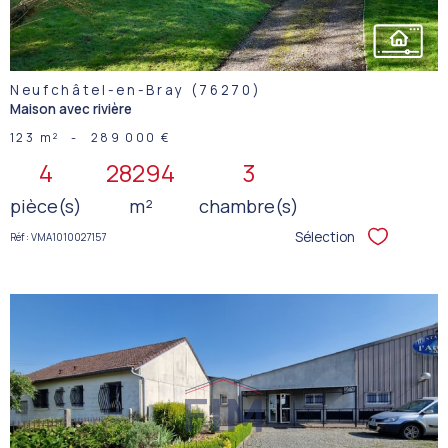
Neufchâtel-en-Bray (76270)
Maison avec rivière
123 m²
-
289 000 €
4
28294
3
pièce(s)
m²
chambre(s)
Sélection
Réf : VMA1010027157
Sélectionner
VOIR LE
BIEN