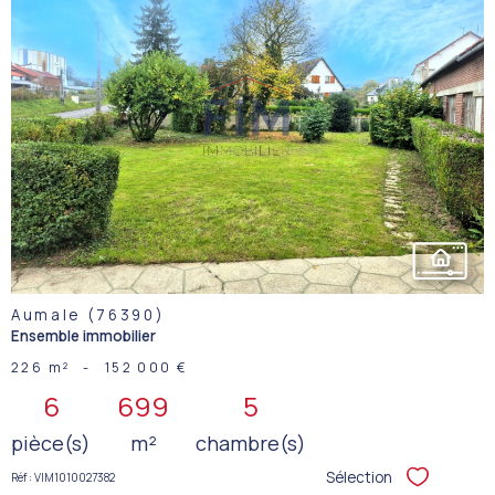
VOIR LE
BIEN
Aumale (76390)
Ensemble immobilier
226 m²
-
152 000 €
6
699
5
pièce(s)
m²
chambre(s)
Sélection
Réf : VIM1010027382
Sélectionner