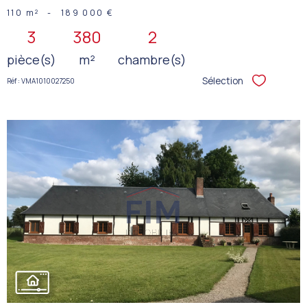
110 m²
-
189 000 €
3
380
2
pièce(s)
m²
chambre(s)
Sélection
Réf : VMA1010027250
Sélectionner
VOIR LE
BIEN