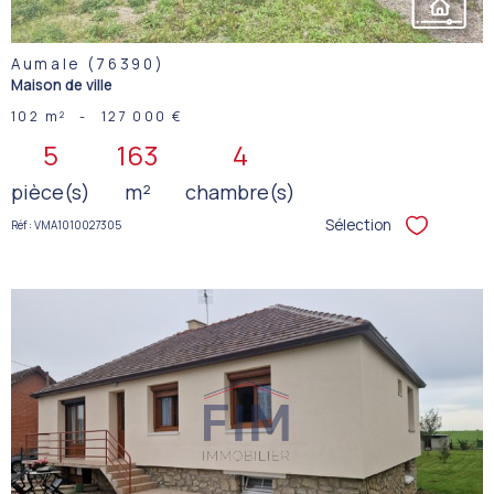
Aumale (76390)
Maison de ville
102 m²
-
127 000 €
5
163
4
pièce(s)
m²
chambre(s)
Sélection
Réf : VMA1010027305
Sélectionner
VOIR LE
BIEN