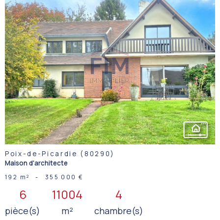
VOIR LE
BIEN
Poix-de-Picardie (80290)
Maison d'architecte
192 m²
-
355 000 €
6
11004
4
pièce(s)
m²
chambre(s)