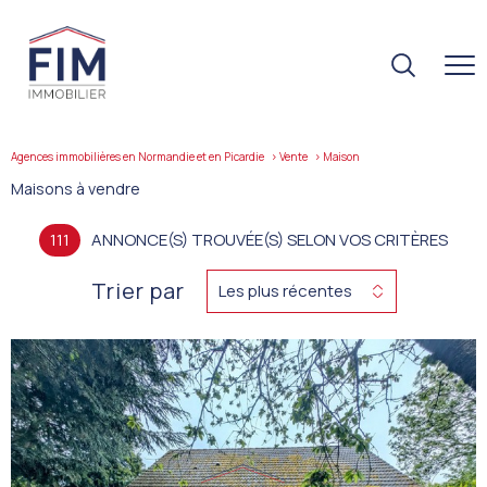
Agences immobilières en Normandie et en Picardie
Vente
maison
Maisons à vendre
111
ANNONCE(S) TROUVÉE(S) SELON VOS CRITÈRES
Trier par
Les plus récentes
VOIR LE