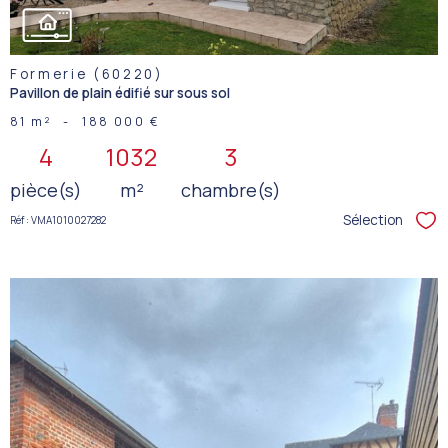
Formerie (60220)
Pavillon de plain édifié sur sous sol
81 m²
-
188 000 €
4
1032
3
pièce(s)
m²
chambre(s)
Sélection
Réf : VMA1010027282
Sél