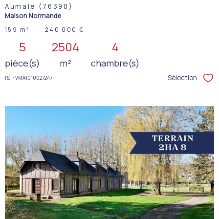
Aumale (76390)
Maison Normande
159 m²
-
240 000 €
5
2504
4
pièce(s)
m²
chambre(s)
Sélection
Réf : VMA1010027247
Sél
VOIR LE
BIEN