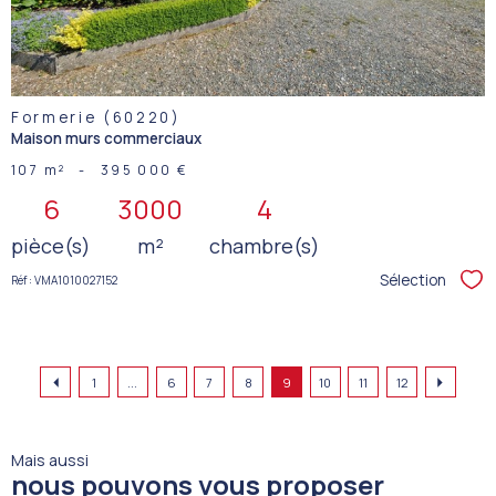
Formerie (60220)
Maison murs commerciaux
107 m²
-
395 000 €
6
3000
4
pièce(s)
m²
chambre(s)
Sélection
Réf : VMA1010027152
Sél
1
...
6
7
8
9
10
11
12
Mais aussi
nous pouvons vous proposer