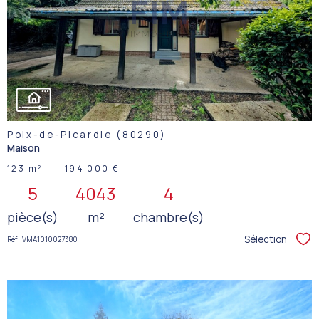
BIEN
Poix-de-Picardie (80290)
Maison
123 m²
-
194 000 €
5
4043
4
pièce(s)
m²
chambre(s)
Sélection
Réf : VMA1010027380
Sél