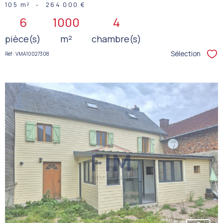
105 m²
-
264 000 €
6
1000
4
pièce(s)
m²
chambre(s)
Sélection
Réf : VMA10027308
Sél
VOIR LE
BIEN